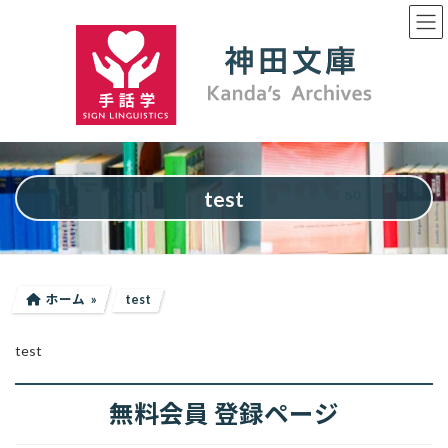
コ
ナ
ン
ビ
テ
ゲ
ン
ー
ツ
シ
へ
ョ
ス
ン
キ
に
ッ
移
プ
動
test
ホーム
test
test
無料会員 登録ページ