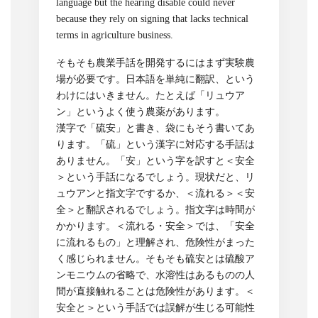
language but the hearing disable could never
because they rely on signing that lacks technical
terms in agriculture business.
そもそも農業手話を開発するにはまず実験農
場が必要です。日本語を単純に翻訳、という
わけにはいきません。たとえば「リュウア
ン」というよく使う農薬があります。
漢字で「硫安」と書き、袋にもそう書いてあ
ります。「硫」という漢字に対応する手話は
ありません。「安」という字を訳すと＜安全
＞という手話になるでしょう。現状だと、リ
ュウアンと指文字でするか、＜流れる＞＜安
全＞と翻訳されるでしょう。指文字は時間が
かかります。＜流れる・安全＞では、「安全
に流れるもの」と理解され、危険性がまった
く感じられません。そもそも硫安とは硫酸ア
ンモニウムの省略で、水溶性はあるものの人
間が直接触れることは危険性があります。＜
安全と＞という手話では誤解が生じる可能性