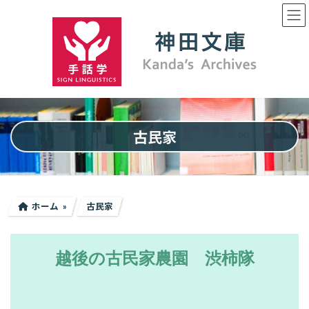
コ
ナ
ン
ビ
テ
ゲ
ン
ー
ツ
シ
へ
ョ
ス
ン
キ
に
ッ
移
プ
動
古民家
ホーム
古民家
越後の古民家農園 渋柿隊