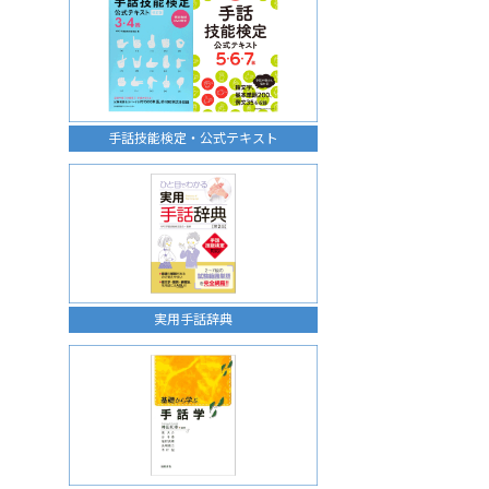
手話技能検定・公式テキスト
実用手話辞典