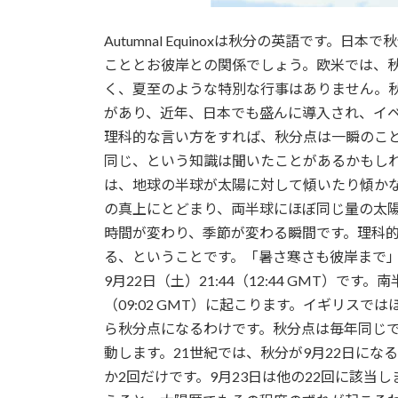
Autumnal Equinoxは秋分の英語です
こととお彼岸との関係でしょう。欧米では、
く、夏至のような特別な行事はありません。
があり、近年、日本でも盛んに導入され、イ
理科的な言い方をすれば、秋分点は一瞬のこ
同じ、という知識は聞いたことがあるかもしれま
は、地球の半球が太陽に対して傾いたり傾か
の真上にとどまり、両半球にほぼ同じ量の太
時間が変わり、季節が変わる瞬間です。理科
る、ということです。「暑さ寒さも彼岸まで
9月22日（土）21:44（12:44 GMT）です
（09:02 GMT）に起こります。イギリス
ら秋分点になるわけです。秋分点は毎年同じで
動します。21世紀では、秋分が9月22日にな
か2回だけです。9月23日は他の22回に該当し