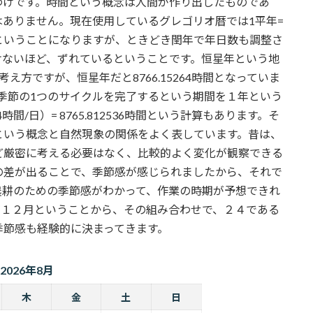
わけです。時間という概念は人間が作り出したものであ
ありません。現在使用しているグレゴリオ暦では1平年=
60時間ということになりますが、ときどき閏年で年日数も調整さ
けないほど、ずれているということです。恒星年という地
方ですが、恒星年だと8766.15264時間となっていま
季節の1つのサイクルを完了するという期間を１年という
4時間/日）= 8765.812536時間という計算もあります。そ
という概念と自然現象の関係をよく表しています。昔は、
ど厳密に考える必要はなく、比較的よく変化が観察できる
の差が出ることで、季節感が感じられましたから、それで
農耕のための季節感がわかって、作業の時期が予想できれ
が１２月ということから、その組み合わせで、２４である
季節感も経験的に決まってきます。
2026年8月
木
金
土
日