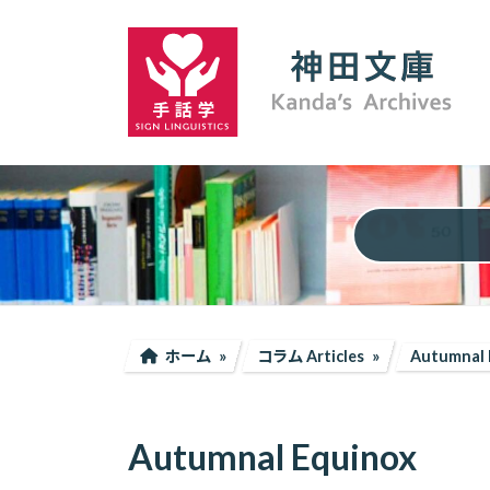
コ
ナ
ン
ビ
テ
ゲ
ン
ー
ツ
シ
へ
ョ
ス
ン
キ
に
ッ
移
プ
動
ホーム
コラム Articles
Autumnal 
Autumnal Equinox