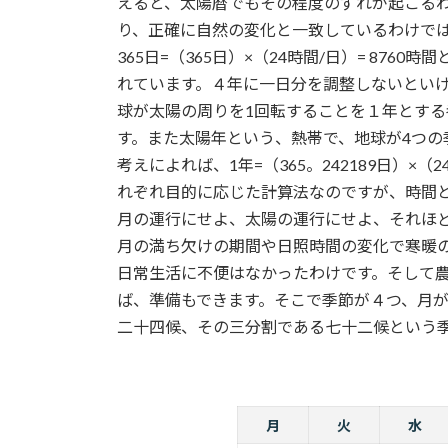
えると、太陽暦でもその程度のずれが起こる
り、正確に自然の変化と一致しているわけでは
365日=（365日）×（24時間/日）= 87
れています。４年に一日分を調整しないとい
球が太陽の周りを1回転することを１年とする考え
す。また太陽年という、熱帯で、地球が4つの
考えによれば、1年=（365。242189日）×（2
れぞれ目的に応じた計算法なのですが、時間
月の運行にせよ、太陽の運行にせよ、それほ
月の満ち欠けの期間や日照時間の変化で寒暖
日常生活に不便はなかったわけです。そして
ば、準備もできます。そこで季節が４つ、月
二十四候、その三分割である七十二候という
月
火
水