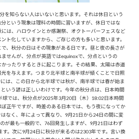
。日本で秋分を知らない人はいないと思います。それは休日という
秋分という現象は理科の時間に習いますが、休日ではな
秋には、ハロウインとか感謝祭、オクトーバーフェスなど
ベント化していますから、ご存じの方も多いと思います。
とで、秋分の日はその現象がある日です。昼と夜の長さが
せんが、分点が英語ではequinoxで、分点というの
なかったりするときに起こります。その結果、太陽は赤道
陽光を与えます。つまり北半球と南半球が傾くことで日照
的には、この日から北半球では秋が、南半球では春が始ま
」という諺は正しいわけです。今年の秋分点は、日本時間
。南半球では、秋分点が2025年3月20日（木）18:02日本時間
ではほぼ正午ですが、時差のある日本では、もう夜になってか
はなく、年によって異なり、9月21日から24日の間に変
るのが最も一般的で、76回発生しますが、9月21日はわず
ます。次に9月24日に秋分が来るのは2303年です。言い換