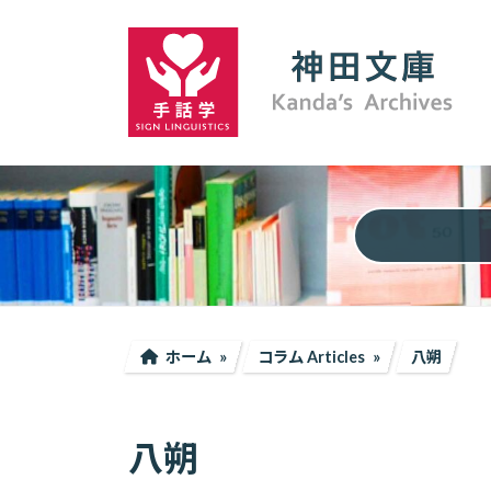
コ
ナ
ン
ビ
テ
ゲ
ン
ー
ツ
シ
へ
ョ
ス
ン
キ
に
ッ
移
プ
動
ホーム
コラム Articles
八朔
八朔