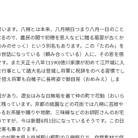
思います。八朔とは本来、八月朔日つまり八月一日のこと
実るので、農民の間で初穂を恩人などに贈る風習が古くか
のみのせっく）という別名もあります。この「たのみ」を
お世話になっている（頼み合っている）人に、その恩を感
。また天正十八年’(1590)徳川家康が初めて江戸城に入
な行事として諸大名は登城し将軍に祝辞をのべる習慣でし
で控え将軍も白帷子に長袴姿で御目見（おめみえ）しま
習があり、遊女はみな白無垢を着て仲の町で花魁（おいら
に残っています。京都の祇園などの花街では八朔に芸妓や
いるお茶屋や踊りや地歌、三味線などのお師匠さんのお宅
ですが、今は新暦8月1日になっているそうです。この日
光客も集まります。
なのが熊本県上益城郡山都町の八朔祭りで、自然素材で作