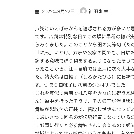
2022年8月27日
神田 和幸
八朔といえばみかんを連想される方が多いと
です。八朔は特別な日でこの頃に早稲の穂が
らありました。このことから田の実節句（た
「頼み」にかけ、武家や公家の間でも、日頃
謝する意味で贈り物をするようになったそうです
ったことから、江戸幕府では正月に次ぐ大事
た。諸大名は白帷子（しろかたびら）に長袴
す。つまり白帷子は八朔のシンボルでした。
これを真似て吉原では八朔を大々的に祝う風
ん）道中を行ったそうで、その様子が浮世絵
舞妓が黒紋付の正装で、普段お世話になって
にあいさつに回るのが伝統行事になっているの
に祇園に行くと必ず舞妓さんに会えるので観
地域によっては八朔祭というのもあり、有名