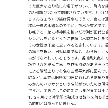
った巨大な造り物にお囃子がついて、町内を練
の2日間にわたって開催されています。とく
じゅんきょう）の姿は見事だそうで、夜には
橋は一種の水路なのですが、放水が有名です
お囃子と一緒に樽神輿を担いだ行列が田代公
シンボルをかたどったご神体（木製二尺）を
その女性は子宝に恵まれるとされています。
の誕生を祝い、男児は藁で編む「わら馬」、
事が行なわれているそうです。香川県丸亀市
粉で「八朔だんご馬」を作る風習があるそう
による階段上りで有名な曲垣平九郎に因んで
町など、本来は旧暦3月3日に行われる雛祭り
みかんのハッサクという名前がついたのは明治1
ですが、実際にはこの時期にはまだ果実は小さ
1、2ヶ月ほど冷暗所で熟成させ酸味を落ち着
の時期とはあっていません。