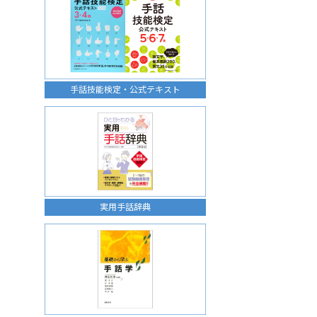
手話技能検定・公式テキスト
実用手話辞典