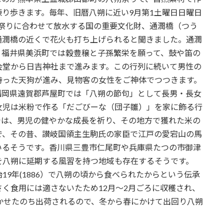
り歩きます。毎年、旧暦八朔に近い9月第1土曜日日曜日
に祭りに合わせて放水する国の重要文化財、通潤橋（つう
通潤橋の近くで花火も打ち上げられると聞きました。通潤
。福井県美浜町では穀豊穣と子孫繁栄を願って、鼓や笛の
会堂から日吉神社まで進みます。この行列に続いて男性の
持った天狗が進み、見物客の女性をご神体でつつきます。
福岡県遠賀郡芦屋町では「八朔の節句」として長男・長女
女児は米粉で作る「だごびーな（団子雛）」を家に飾る行
では、男児の健やかな成長を祈り、その地方で獲れた米の
で、その昔、讃岐国領主生駒氏の家臣で江戸の愛宕山の馬
いるそうです。香川県三豊市仁尾町や兵庫県たつの市御津
を八朔に延期する風習を持つ地域も存在するそうです。
9年(1886）で八朔の頃から食べられたからという伝承
く食用には適さないたため12月～2月ごろに収穫され、
かせたのち出荷されるので、冬から春にかけて出回り八朔