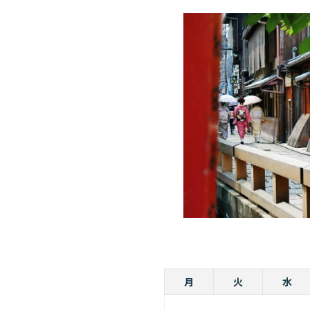
月
火
水