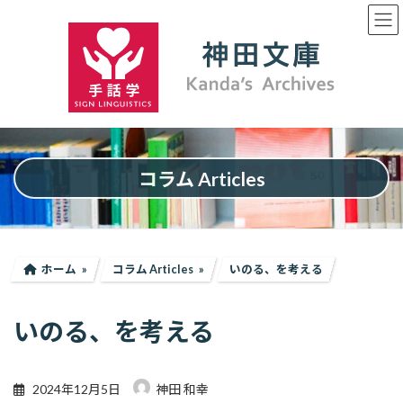
コ
ナ
ン
ビ
テ
ゲ
ン
ー
ツ
シ
へ
ョ
ス
ン
キ
に
ッ
移
プ
動
コラム Articles
ホーム
コラム Articles
いのる、を考える
いのる、を考える
2024年12月5日
神田 和幸