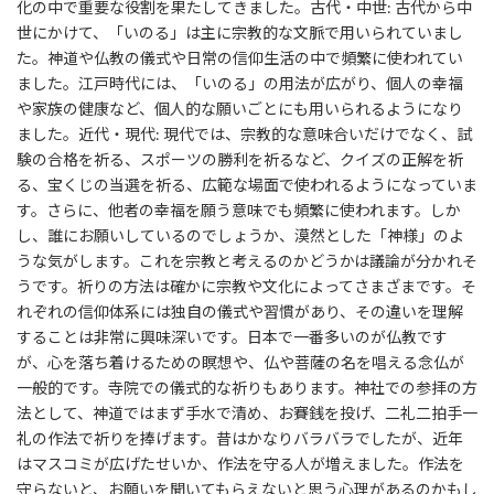
化の中で重要な役割を果たしてきました。古代・中世: 古代から中
世にかけて、「いのる」は主に宗教的な文脈で用いられていまし
た。神道や仏教の儀式や日常の信仰生活の中で頻繁に使われてい
ました。江戸時代には、「いのる」の用法が広がり、個人の幸福
や家族の健康など、個人的な願いごとにも用いられるようになり
ました。近代・現代: 現代では、宗教的な意味合いだけでなく、試
験の合格を祈る、スポーツの勝利を祈るなど、クイズの正解を祈
る、宝くじの当選を祈る、広範な場面で使われるようになっていま
す。さらに、他者の幸福を願う意味でも頻繁に使われます。しか
し、誰にお願いしているのでしょうか、漠然とした「神様」のよ
うな気がします。これを宗教と考えるのかどうかは議論が分かれそ
うです。祈りの方法は確かに宗教や文化によってさまざまです。そ
れぞれの信仰体系には独自の儀式や習慣があり、その違いを理解
することは非常に興味深いです。日本で一番多いのが仏教です
が、心を落ち着けるための瞑想や、仏や菩薩の名を唱える念仏が
一般的です。寺院での儀式的な祈りもあります。神社での参拝の方
法として、神道ではまず手水で清め、お賽銭を投げ、二礼二拍手一
礼の作法で祈りを捧げます。昔はかなりバラバラでしたが、近年
はマスコミが広げたせいか、作法を守る人が増えました。作法を
守らないと、お願いを聞いてもらえないと思う心理があるのかもし