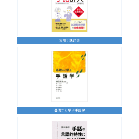
実用手話辞典
基礎から学ぶ手話学