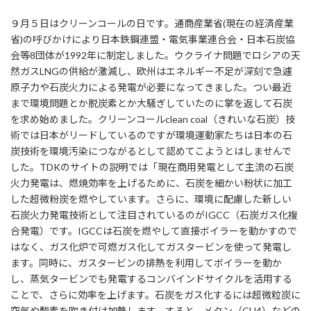
９月５日はクリーンコールの日です。通商産業省(現在の経済産業
省)の呼びかけにより日本鉄鋼連盟・電気事業連合会・日本石炭協
会等8団体が1992年に制定しました。ウクライナ問題でロシアの天
然ガスLNGの供給が激減し、欧州はエネルギー不足が深刻で急遽
原子力や石炭火力による発電が必要になってきました。つい最近
まで環境問題とか脱炭素とか大騒ぎしていたのに掌を返して石炭
を求め始めました。クリーンコールclean coal（きれいな石炭）技
術では日本がリードしているのですが環境運動家たちは日本の石
炭技術を環境汚染につながるとして認めてこようとはしませんで
した。TDKのサイトの説明では「現在商用発電として主流の石炭
火力発電は、燃焼効率を上げるために、石炭を細かい粉状に加工
した超微粉炭を燃やしています。さらに、環境に配慮した新しい
石炭火力発電技術として注目されているのがIGCC（石炭ガス化複
合発電）です。IGCCは石炭を燃やして直接ボイラーを動かすので
はなく、ガス化炉で可燃ガス化してガスタービンを使って発電し
ます。同時に、ガスタービンの排熱を利用してボイラーを動か
し、蒸気タービンでも発電するコンバインドサイクルを活用する
ことで、さらに効率を上げます。石炭をガス化するには超微粒炭に
空気や酸素を吹き付け加熱します。すると、メタン（CH4）などの