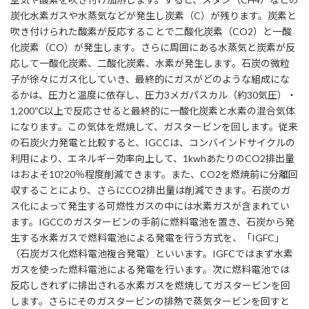
炭化水素ガスや水蒸気などが発生し炭素（C）が残ります。炭素と
吹き付けられた酸素が反応することで二酸化炭素（CO2）と一酸
化炭素（CO）が発生します。さらに周囲にある水蒸気と炭素が反
応して一酸化炭素、二酸化炭素、水素が発生します。石炭の微粒
子が徐々にガス化していき、最終的にガスがどのような組成にな
るかは、圧力と温度に依存し、圧力3メガパスカル（約30気圧）・
1,200℃以上で反応させると最終的に一酸化炭素と水素の混合気体
になります。この気体を燃焼して、ガスタービンを回します。従来
の石炭火力発電と比較すると、IGCCは、コンバインドサイクルの
利用により、エネルギー効率向上して、1kwhあたりのCO2排出量
はおよそ10?20％程度削減できます。また、CO2を燃焼前に分離回
収することにより、さらにCO2排出量は削減できます。石炭のガ
ス化によって発生する可燃性ガスの中には水素ガスが含まれてい
ます。IGCCのガスタービンの手前に燃料電池を置き、石炭から発
生する水素ガスで燃料電池による発電を行う方式を、「IGFC」
（石炭ガス化燃料電池複合発電）といいます。IGFCではまず水素
ガスを使った燃料電池による発電を行います。次に燃料電池では
反応しきれずに排出される水素ガスを燃焼してガスタービンを回
します。さらにそのガスタービンの排熱で蒸気タービンを回すと