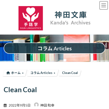
コ
ナ
ン
ビ
テ
ゲ
ン
ー
ツ
シ
へ
ョ
ス
ン
キ
に
ッ
移
プ
動
コラム Articles
ホーム
コラム Articles
Clean Coal
Clean Coal
2022年9月5日
神田 和幸