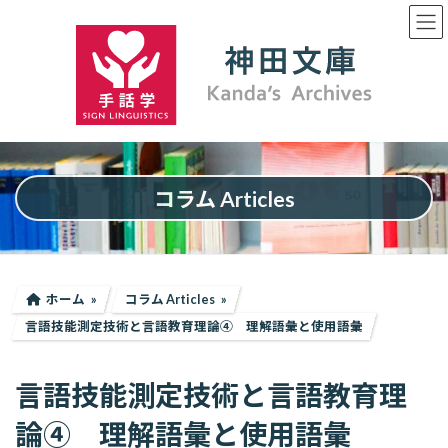
コ
ナ
ン
ビ
テ
ゲ
ン
ー
ツ
シ
へ
ョ
ス
ン
キ
に
ッ
移
プ
動
コラム Articles
ホーム
コラム Articles
言語技能測定技術と言語教育理論④ 理解語彙と使用語彙
言語技能測定技術と言語教育理
論④ 理解語彙と使用語彙