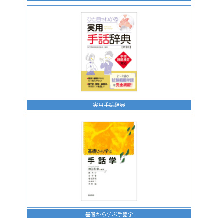
実用手話辞典
基礎から学ぶ手話学