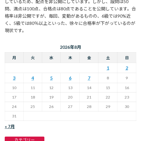
しているため、配点を非公開にしています。しかし、設問は50
問、満点は100点、合格点は80点であることを公開しています。合
格率は非公開ですが、毎回、変動があるものの、6級では90%近
く、5級では80％以上といった、徐々に合格率が下がっているのが
現状です。
2026年8月
月
火
水
木
金
土
日
1
2
3
4
5
6
7
8
9
10
11
12
13
14
15
16
17
18
19
20
21
22
23
24
25
26
27
28
29
30
31
« 7月
カテゴリー