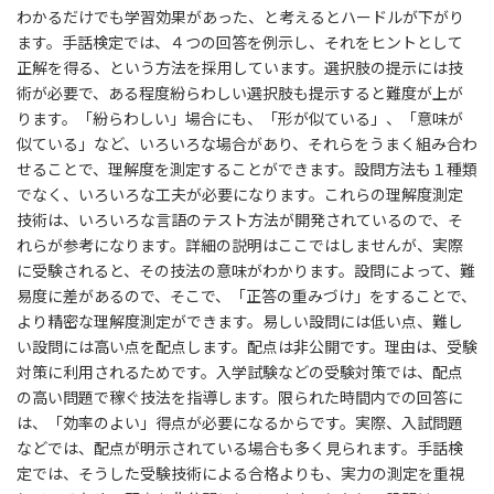
わかるだけでも学習効果があった、と考えるとハードルが下がり
ます。手話検定では、４つの回答を例示し、それをヒントとして
正解を得る、という方法を採用しています。選択肢の提示には技
術が必要で、ある程度紛らわしい選択肢も提示すると難度が上が
ります。「紛らわしい」場合にも、「形が似ている」、「意味が
似ている」など、いろいろな場合があり、それらをうまく組み合わ
せることで、理解度を測定することができます。設問方法も１種類
でなく、いろいろな工夫が必要になります。これらの理解度測定
技術は、いろいろな言語のテスト方法が開発されているので、そ
れらが参考になります。詳細の説明はここではしませんが、実際
に受験されると、その技法の意味がわかります。設問によって、難
易度に差があるので、そこで、「正答の重みづけ」をすることで、
より精密な理解度測定ができます。易しい設問には低い点、難し
い設問には高い点を配点します。配点は非公開です。理由は、受験
対策に利用されるためです。入学試験などの受験対策では、配点
の高い問題で稼ぐ技法を指導します。限られた時間内での回答に
は、「効率のよい」得点が必要になるからです。実際、入試問題
などでは、配点が明示されている場合も多く見られます。手話検
定では、そうした受験技術による合格よりも、実力の測定を重視