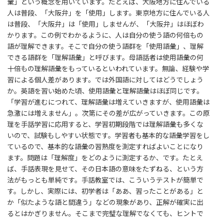
彙」という概念を用いています。たとえば、大阪地方に住んでいる
人は普段、「大阪弁」を「使用」します。東京地方に住んでいる人
は普段、「大阪弁」は「使用」しませんが、「大阪弁」はほぼわ
かります。この例でわかるように、人は自分の使う語の何倍もの
語が理解できます。そこで自分の使う語群を「使用語彙」、理解
できる語群を「理解語彙」と呼びます。母語話者は使用語彙の何
十倍もの理解語彙をもっているといわれています。無論、経験や学
習による個人差があります。では外国語に対してはどうでしょう
か。英語を習い始めた頃、使用語彙と理解語彙はほぼ同じです。
「学習が進むにつれて、理解語彙は増えていきますが、使用語彙は
急激には増えません」。次第にその差が広がっていきます。この原
理を手話学習に応用すると、学習初期段階では理解語彙も多くな
いので、試験もしやすい状態です。学習者も基本的な語彙学習をし
ているので、基本的な語彙の習熟度を測定すればよいことになり
ます。問題は「理解度」をどのように測定するか、です。たとえ
ば、手話表現を見せて、その日本語の意味をたずねる、という方
法がもっとも単純です。手話教室では、こういうテストが簡単で
す。しかし、実際には、初学者は「ああ、習ったことがある」と
か「似たような語と間違う」などの現象があり、正解が確実に出
るとはかぎりません。そこまで完璧な理解でなくても、ヒントで