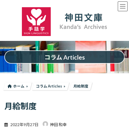
コ
ナ
ン
ビ
テ
ゲ
ン
ー
ツ
シ
へ
ョ
ス
ン
キ
に
ッ
移
プ
動
コラム Articles
ホーム
コラム Articles
月給制度
月給制度
2022年9月27日
神田 和幸