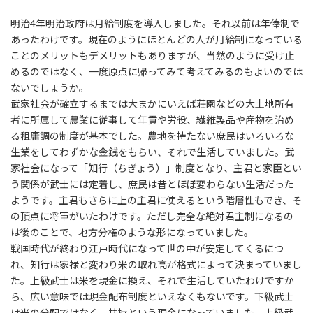
明治4年明治政府は月給制度を導入しました。それ以前は年俸制で
あったわけです。現在のようにほとんどの人が月給制になっている
ことのメリットもデメリットもありますが、当然のように受け止
めるのではなく、一度原点に帰ってみて考えてみるのもよいのでは
ないでしょうか。
武家社会が確立するまでは大まかにいえば荘園などの大土地所有
者に所属して農業に従事して年貢や労役、繊維製品や産物を治め
る租庸調の制度が基本でした。農地を持たない庶民はいろいろな
生業をしてわずかな金銭をもらい、それで生活していました。武
家社会になって「知行（ちぎょう）」制度となり、主君と家臣とい
う関係が武士には定着し、庶民は昔とほぼ変わらない生活だった
ようです。主君もさらに上の主君に使えるという階層性もでき、そ
の頂点に将軍がいたわけです。ただし完全な絶対君主制になるの
は後のことで、地方分権のような形になっていました。
戦国時代が終わり江戸時代になって世の中が安定してくるにつ
れ、知行は家禄と変わり米の取れ高が格式によって決まっていまし
た。上級武士は米を現金に換え、それで生活していたわけですか
ら、広い意味では現金配布制度といえなくもないです。下級武士
は米の分配ではなく、扶持という現金になっていました。上級武