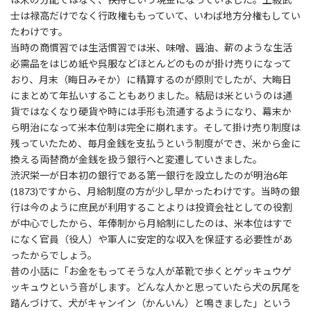
士は禄高だけでなく行政権ももっていて、いわば地方分権もしてい
たわけです。
当時の商慣習では生活慣習では米、味噌、醤油、薪のような生活
必需品をはじめ紙や呉服などほとんどのものが掛け売りになって
おり、月末（晦日みそか）に精算するのが原則でしたが、大晦日
にまとめて年払いすることもありました。結局は米というのは通
貨ではなくなり硬貨や時には手形も流通するようになり、幕末か
ら明治になって米本位制は完全に崩れます。そして掛け売り制度は
残っていたため、毎月金銭を支払うという制度ができ、米から金に
換える両替商が金銭を扱う銀行へと変遷していきました。
渋沢栄一が日本初の銀行である第一銀行を設立したのが明治6年
(1873)ですから、月給制度の方が少し早かったわけです。当時の銀
行は今のように庶民が利用することよりは投資会社としての役割
が中心でしたから、年俸制から月給制にしたのは、米本位はすで
になく官員（役人）や軍人に安定的な収入を保証する必要性があ
ったからでしょう。
昔の小話に「お金をもってそうな人が革靴で歩くとゲッキュウゲ
ッキュウという音がします。どんな人かと思っていたら犬の尻尾を
踏んづけて、犬がキャンイン（かんいん）と鳴きました」という