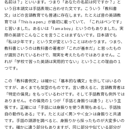
名前は？」といいます。つまり「あなたの名前は何ですか？」と
いう日本語文は手話表現に合わせた文です。こういう「教科書
文」はどの言語教育でも普通に存在します。たとえば昔の英語教
育では「This is a pen.」が最初に載っていて、「これはペンです」
と習いました。あるいは「I am a boy.」というのもありました。実
際の英語でこんなことを言うことはまずないです。日本語でも
「私は少年です」という文が変ということはわかります。つまり、
教科書というのは教科書の著者が「これが基本だ」と思ったもの
が選別されているわけで、現実を考えたものではありません。こ
れが「学校で習った英語は実用的でない」ということの理由の１
つです。
この「教科書例文」は確かに「基本的な構文」を示してはいるの
ですが、あくまでも架空のものです。言い換えると、言語教育者は
「特定の偏見」をもっているわけです。そして手話教育も例外では
ありません。その偏見の１つが「手話と身振りは違う」という主
張です。正確には「手話には身振りを使う表現もあるし、手話独
自の動作もある」です。たとえば＜男＞や＜女＞は身振りと共通
です。手話の語源を調べると、身振りから採ったものが大変多いの
です。確かに違う部分もありますが、同じ部分や似ている部分が