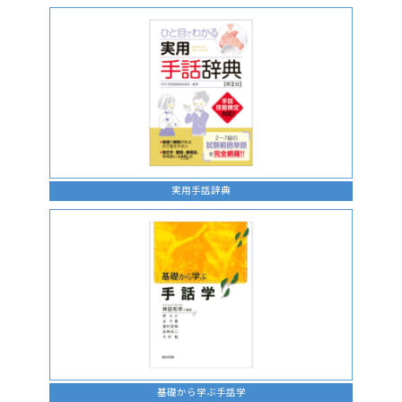
実用手話辞典
基礎から学ぶ手話学