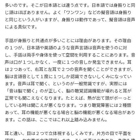
多いのです。そこが日本語とは違う点です。日本語では身振りと同
じ語はほぼありません。よく「ワンワン」などの擬音語は身振り
と同じという人がいますが、身振りは動作であって、擬音語は音声
による真似です。
手話が身振りと共通点が多いことには理由があります。その理由
の１つが、日本語や英語のような音声言語は音声を使うのに対
し、手話は両手や身体を使って空間を利用することにあります。音
声は口が１つしかなく、一度に１つの音しか発生できません。耳
は２つあって、右耳と左耳で２つの音声を聞くことができますが、
脳は言語音として１度に１つしか認識できないしくみになってい
ます。音声は耳で聞く、というのが一般常識ですが、実際には
「音は脳で聞く」のが正しく、脳の聴覚認識機能が壊れると耳が
正常でも聞こえなくなります。たとえば、熱が出て頭がボーっと
している時は聞こえが悪くなります。つまり聴覚障害には２種類
あって、耳の機能が悪くなる場合と脳の機能が悪くなる場合があり
ます。この話は、ここではこれ以上踏み込みません。
耳と違い、目は２つで立体視するしくみです。片方の目で平面を