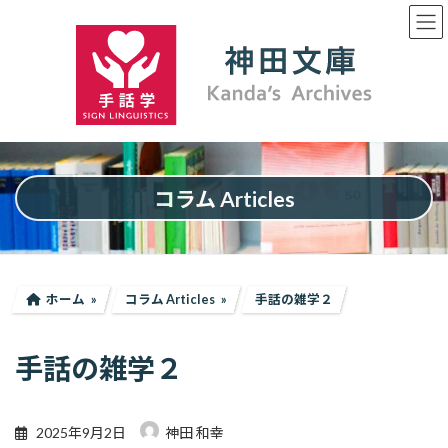
コ
ナ
ン
ビ
テ
ゲ
ン
ー
ツ
シ
へ
ョ
ス
ン
キ
に
ッ
移
プ
動
コラム Articles
ホーム
コラム Articles
手話の雑学２
手話の雑学２
2025年9月2日
神田 和幸