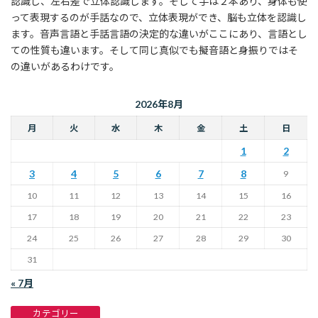
認識し、左右差で立体認識します。そして手は２本あり、身体も使
って表現するのが手話なので、立体表現ができ、脳も立体を認識し
ます。音声言語と手話言語の決定的な違いがここにあり、言語とし
ての性質も違います。そして同じ真似でも擬音語と身振りではそ
の違いがあるわけです。
2026年8月
月
火
水
木
金
土
日
1
2
3
4
5
6
7
8
9
10
11
12
13
14
15
16
17
18
19
20
21
22
23
24
25
26
27
28
29
30
31
« 7月
カテゴリー