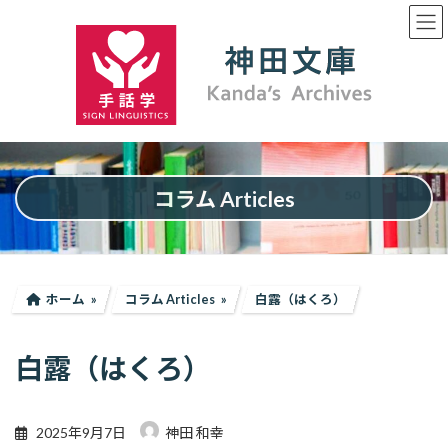
コ
ナ
ン
ビ
テ
ゲ
ン
ー
ツ
シ
へ
ョ
ス
ン
キ
に
ッ
移
プ
動
コラム Articles
ホーム
コラム Articles
白露（はくろ）
白露（はくろ）
2025年9月7日
神田 和幸