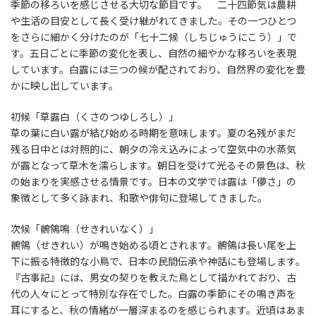
季節の移ろいを感じさせる大切な節目です。 二十四節気は農耕
や生活の目安として長く受け継がれてきました。その一つひとつ
をさらに細かく分けたのが「七十二候（しちじゅうにこう）」で
す。五日ごとに季節の変化を表し、自然の細やかな移ろいを表現
しています。白露には三つの候が配されており、自然界の変化を豊
かに映し出しています。
初候「草露白（くさのつゆしろし）」
草の葉に白い露が結び始める時期を意味します。夏の名残がまだ
残る日中とは対照的に、朝夕の冷え込みによって空気中の水蒸気
が露となって草木を濡らします。朝日を受けて光るその景色は、秋
の始まりを実感させる情景です。日本の文学では露は「儚さ」の
象徴として多く詠まれ、和歌や俳句に登場してきました。
次候「鶺鴒鳴（せきれいなく）」
鶺鴒（せきれい）が鳴き始める頃とされます。鶺鴒は長い尾を上
下に振る特徴的な小鳥で、日本の民間伝承や神話にも登場します。
『古事記』には、男女の契りを教えた鳥として描かれており、古
代の人々にとって特別な存在でした。白露の季節にその鳴き声を
耳にすると、秋の情緒が一層深まるのを感じられます。近頃はあま