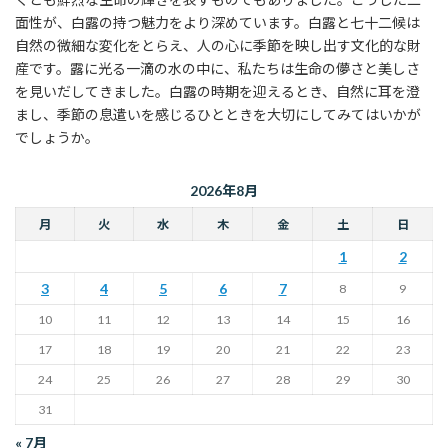
面性が、白露の持つ魅力をより深めています。白露と七十二候は
自然の微細な変化をとらえ、人の心に季節を映し出す文化的な財
産です。露に光る一滴の水の中に、私たちは生命の儚さと美しさ
を見いだしてきました。白露の時期を迎えるとき、自然に耳を澄
まし、季節の息遣いを感じるひとときを大切にしてみてはいかが
でしょうか。
2026年8月
月
火
水
木
金
土
日
1
2
3
4
5
6
7
8
9
10
11
12
13
14
15
16
17
18
19
20
21
22
23
24
25
26
27
28
29
30
31
« 7月