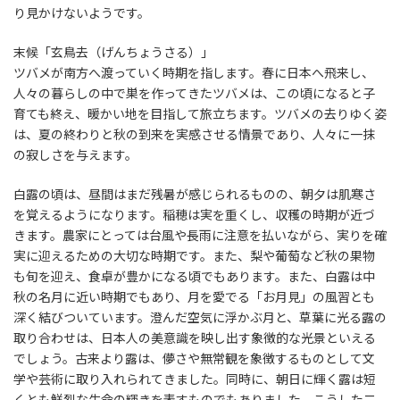
り見かけないようです。
末候「玄鳥去（げんちょうさる）」
ツバメが南方へ渡っていく時期を指します。春に日本へ飛来し、
人々の暮らしの中で巣を作ってきたツバメは、この頃になると子
育ても終え、暖かい地を目指して旅立ちます。ツバメの去りゆく姿
は、夏の終わりと秋の到来を実感させる情景であり、人々に一抹
の寂しさを与えます。
白露の頃は、昼間はまだ残暑が感じられるものの、朝夕は肌寒さ
を覚えるようになります。稲穂は実を重くし、収穫の時期が近づ
きます。農家にとっては台風や長雨に注意を払いながら、実りを確
実に迎えるための大切な時期です。また、梨や葡萄など秋の果物
も旬を迎え、食卓が豊かになる頃でもあります。また、白露は中
秋の名月に近い時期でもあり、月を愛でる「お月見」の風習とも
深く結びついています。澄んだ空気に浮かぶ月と、草葉に光る露の
取り合わせは、日本人の美意識を映し出す象徴的な光景といえる
でしょう。古来より露は、儚さや無常観を象徴するものとして文
学や芸術に取り入れられてきました。同時に、朝日に輝く露は短
くとも鮮烈な生命の輝きを表すものでもありました。こうした二