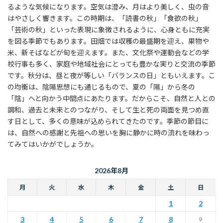
るような気候になります。空気は澄み、月はより美しく、虫の音
はやさしく響きます。この時期は、「読書の秋」「食欲の秋」
「芸術の秋」といった表現に象徴されるように、心身ともに充実
を図る季節でもあります。田畑では収穫の最盛期を迎え、果物や
米、新そばなどが旬を迎えます。また、文化祭や運動会などの学
校行事も多く、家庭や地域社会にとっても豊かな実りと交流の季節
です。秋分は、昼と夜が等しい「バランスの日」ともいえます。こ
の均衡は、陰陽思想にも通じるもので、夏の「陽」から冬の
「陰」へと向かう中間点にあたります。だからこそ、自然と人との
調和、過去と未来とのつながり、そして生と死の両面を見つめ直
す日として、多くの意味が込められてきたのです。季節の節目に
は、自然への感謝と先祖への思いを胸に静かに時の流れを味わっ
てみてはいかがでしょうか。
2026年8月
月
火
水
木
金
土
日
1
2
3
4
5
6
7
8
9