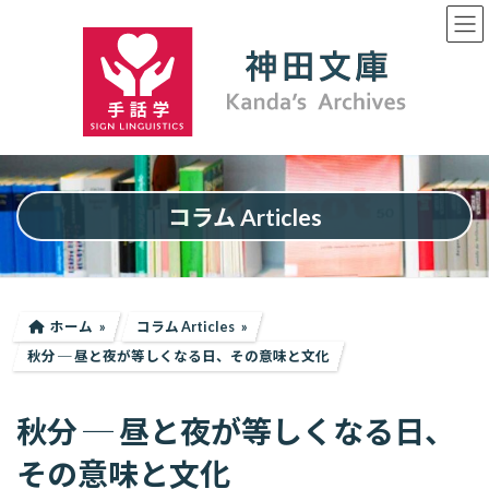
コ
ナ
ン
ビ
テ
ゲ
ン
ー
ツ
シ
へ
ョ
ス
ン
キ
に
ッ
移
プ
動
コラム Articles
ホーム
コラム Articles
秋分 ─ 昼と夜が等しくなる日、その意味と文化
秋分 ─ 昼と夜が等しくなる日、
その意味と文化