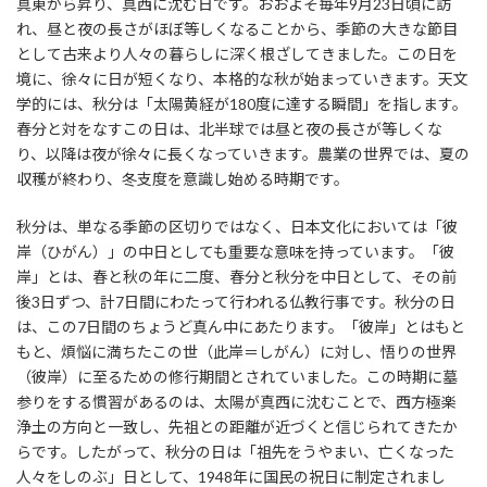
真東から昇り、真西に沈む日です。おおよそ毎年9月23日頃に訪
れ、昼と夜の長さがほぼ等しくなることから、季節の大きな節目
として古来より人々の暮らしに深く根ざしてきました。この日を
境に、徐々に日が短くなり、本格的な秋が始まっていきます。天文
学的には、秋分は「太陽黄経が180度に達する瞬間」を指します。
春分と対をなすこの日は、北半球では昼と夜の長さが等しくな
り、以降は夜が徐々に長くなっていきます。農業の世界では、夏の
収穫が終わり、冬支度を意識し始める時期です。
秋分は、単なる季節の区切りではなく、日本文化においては「彼
岸（ひがん）」の中日としても重要な意味を持っています。「彼
岸」とは、春と秋の年に二度、春分と秋分を中日として、その前
後3日ずつ、計7日間にわたって行われる仏教行事です。秋分の日
は、この7日間のちょうど真ん中にあたります。「彼岸」とはもと
もと、煩悩に満ちたこの世（此岸＝しがん）に対し、悟りの世界
（彼岸）に至るための修行期間とされていました。この時期に墓
参りをする慣習があるのは、太陽が真西に沈むことで、西方極楽
浄土の方向と一致し、先祖との距離が近づくと信じられてきたか
らです。したがって、秋分の日は「祖先をうやまい、亡くなった
人々をしのぶ」日として、1948年に国民の祝日に制定されまし