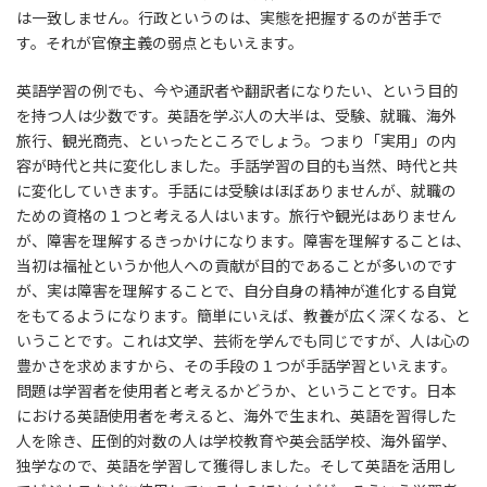
は一致しません。行政というのは、実態を把握するのが苦手で
す。それが官僚主義の弱点ともいえます。
英語学習の例でも、今や通訳者や翻訳者になりたい、という目的
を持つ人は少数です。英語を学ぶ人の大半は、受験、就職、海外
旅行、観光商売、といったところでしょう。つまり「実用」の内
容が時代と共に変化しました。手話学習の目的も当然、時代と共
に変化していきます。手話には受験はほぼありませんが、就職の
ための資格の１つと考える人はいます。旅行や観光はありません
が、障害を理解するきっかけになります。障害を理解することは、
当初は福祉というか他人への貢献が目的であることが多いのです
が、実は障害を理解することで、自分自身の精神が進化する自覚
をもてるようになります。簡単にいえば、教養が広く深くなる、と
いうことです。これは文学、芸術を学んでも同じですが、人は心の
豊かさを求めますから、その手段の１つが手話学習といえます。
問題は学習者を使用者と考えるかどうか、ということです。日本
における英語使用者を考えると、海外で生まれ、英語を習得した
人を除き、圧倒的対数の人は学校教育や英会話学校、海外留学、
独学なので、英語を学習して獲得しました。そして英語を活用し