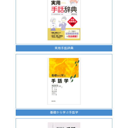
実用手話辞典
基礎から学ぶ手話学