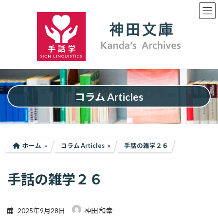
コ
ナ
ン
ビ
テ
ゲ
ン
ー
ツ
シ
へ
ョ
ス
ン
キ
に
ッ
移
プ
動
コラム Articles
ホーム
コラム Articles
手話の雑学２６
手話の雑学２６
2025年9月28日
神田 和幸