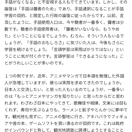
手話がなくなる」と不安視する人もでてきています。しかし、その
論理は「手話は聾者のため」であり、手話通訳になることが手話
学習の目的、と限定した行政の論理に従ったからです。以前、言
及したように、手話使用人口は、今や聴者が一番多く、聾者は少
数です。聴者の手話使用者は、「聾者がいないなら、もうやめ
た」ということになるでしょうか。むろん、そういう人もいるで
しょうが、「手話のおもしろさ」に気づいた人は、今後もさらに
学習を続けるでしょう。「言語学習は実用ばかりではない」とい
うことに気が付くのです。言語学習は「できるようになった」こ
とがうれしいことが多いのです。
１つの例ですが、近年、アニメやマンガで日本語を勉強した外国
人が急増していますが、彼らは実用を求めてきたのでしょうか。
日本人と交流したい、と思った人もいるのでしょうが、一番多い
のは「もっとアニメやマンガを知りたい」と思ったからだと思わ
れます。わざわざ日本にやってきて、歌舞伎や相撲、文楽には目も
くれず、寿司や天ぷらよりも、ラーメンと餃子やとんかつに夢中で
す。観光地も見ずに、アニメの聖地に行き、アキハバラでフィギュ
アや昔の本、ゲームソフトを買い漁るのが目的です。これは政府
がインバウンドと称して、観光地誘致に誘導しようとすることと