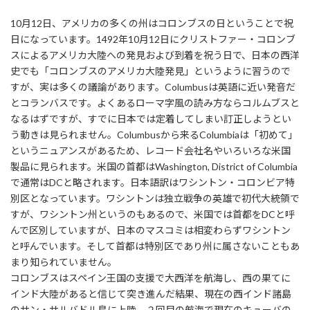
10月12日、アメリカの多くの州はコロンブスの日ということで祝
日になっています。1492年10月12日にクリストファー・コロンブ
スによるアメリカ大陸への発見および到着を祝う日で、日本の西洋
史でも「コロンブスのアメリカ大陸発見」というように習うので
すが、実は多くの議論があります。Columbusは英語に近い発音だ
とコランバスです。よくあるローマ字風の読み方ならコルムブスと
なるはずですが、すでに日本では定着してしまい訂正しようとい
う動きは見られません。Columbusから来るColumbiaは「初めて」
というニュアンスがあるため、レコード会社名やいろいろな米国
製品に見られます。米国の首都はWashington, District of Columbia
で通常はDCと略されます。日本語訳はワシントン・コロンビア特
別区となっています。ワシントンは独立戦争の英雄で初代大統領で
すが、ワシントン州というのもあるので、米国では首都をDCと呼
んで区別していますが、日本のマスコミは相変わらずワシントン
と呼んでいます。そして首都は特別区であり州に属さないこともあ
まり知られていません。
コロンブスはスペイン王国の支援で大西洋を航海し、西の果てに
インド大陸があると信じて突き進んだ結果、現在の西インド諸島
のサン・サルバドル島に上陸、２回目の航海で現在のキューバの