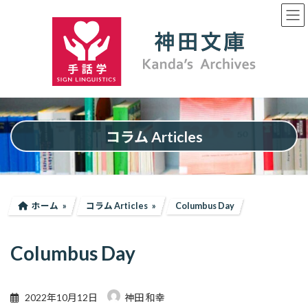
コ
ナ
ン
ビ
テ
ゲ
ン
ー
ツ
シ
へ
ョ
ス
ン
キ
に
ッ
移
プ
動
コラム Articles
ホーム
コラム Articles
Columbus Day
Columbus Day
2022年10月12日
神田 和幸