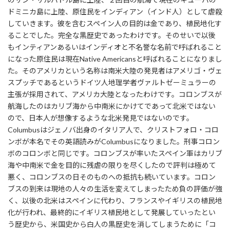
ドミニカ島に上陸、原住民をインディアン（インド人）として虐殺
していきます。彼を含むスペイン人の目的は金であり、植民地化す
ることでした。完全な黒歴史であったわけです。そのせいで以後
もインティアンあるいはインディオと不名誉な名前で呼ばれること
になった原住民は現在Native Americansと呼ばれることになりまし
た。そのアメリカという名称は南米大陸の発見者はアメリゴ・ヴェ
スプッチであるというドイツ人地理学者ヴァルトゼーミュラーの
主張が採用されて、アメリカ大陸となったわけです。コロンブスが
航海したのはカリブ海から中南米にかけてであって北米ではない
ので、日本人が想像するような北米発見ではないのです。
Columbusはジェノバ出身のイタリア人で、クリストフォロ・コロ
ンボが本名でその英語読みがColumbusになりました。刑事コロン
ボのコロンボと同じです。コロンブスが率いたスペイン軍はカリブ
海や中南米で金を目的に残虐の限りを尽くしたので評判は極めて
悪く、コロンブスの日そのものへの抵抗も続いています。コロン
ブスの到来は現地の人々の生活を変えてしまったため負の評価が強
く、以後の北米はスペインに代わり、フランスやイギリスの植民地
化が行われ、最終的にイギリス植民地として発展していったとい
う歴史から、米国史から白人の黒歴史を消してしまうために「コ