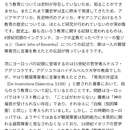
ろう教育については史料が存在していないため、知ることができ
ません。またこれまで聾史学は主に欧米で発達してきたため、ア
ジアやアフリカ、先史時代のアメリカ、オセアニアにおけるろう
教育の歴史については、ほとんど研究が行われていないのが実©情
です。歴史上、最も古いろう教育に関する記録と思われるものは、
8世紀初頭のイングランド、ヨークの主教だったベヴァリーの聖ジ
ョン（Saint John of Beverley）についての記述で、彼は一人の聴覚
障害児に言葉を教えたとの伝説が残っているそうです。
次にヨーロッパの記録に登場するのは15世紀の哲学者ルドルフ・
アグリコラです。アグリコラはハイデルベルク大学の教員でした
が、やはり聴覚障害者に言葉を教えたとされ、『発見の弁証法
（De Inventione Dialectica, 1538）』と題された著書において、自
らのろう教育について記しているとのことです。問題はヨーロッ
パではキリスト教により、「ことばがわからない」聾者は「神の
福音が受けられない存在」であり、それゆえに「白痴（知的障
害）と同じ」と考えられていました。しかし、この時期のヨーロ
ッパでは、ようやくではあるが聴覚障害は知的能力に本質的に関
わる器質障害と見なされなくなっており、16世紀イタリアの哲学