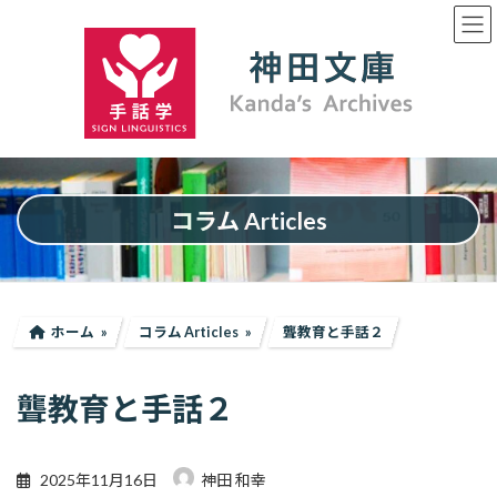
コ
ナ
ン
ビ
テ
ゲ
ン
ー
ツ
シ
へ
ョ
ス
ン
キ
に
ッ
移
プ
動
コラム Articles
ホーム
コラム Articles
聾教育と手話２
聾教育と手話２
2025年11月16日
神田 和幸