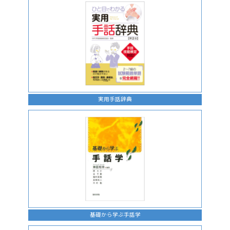
実用手話辞典
基礎から学ぶ手話学