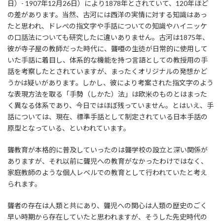
日）- 1907年12月26日）により1878年とされていて、120年ほど
の差があります。当然、古河には西洋の実情に対する知識はあっ
たと思われ、ドレぺの指文字や手話についての知識やハイニッケ
の口話法についても研究したに違いありません。古河は1875年、
彼が寺子屋の教師だった時代に、聾唖の生徒が日常的に使用して
いた手話に着目し、体系的な機能を持つ言語としての教授用の手
話を考察したとされていますが、まったくオリジナルの発想かど
うかは疑いがあります。しかし、彼により考案された指文字のよう
な表現方法を取る「手勢（しかた）法」は欧米のものとはまった
く異なる体系であり、今日ではほぼ残っていません。とはいえ、手
話については、現在、標準手話として制定されている日本手話の
原型となっている、といわれています。
聾教育が本格的に普及していったのは聾学校の設立と深い関係が
ありますが、それ以前に聾児への教育がなかったわけではなく、
家庭教師のような個人レベルでの教育として行われていたと考え
られます。
聾者の存在は人類と共にあり、聾児への関心は人類の歴史のごく
早い時期から存在していたと思われますが、そうした先史時代の