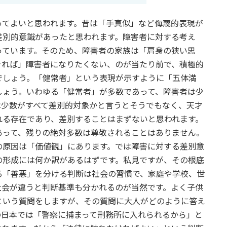
ってよいと思われます。昔は「手真似」など侮蔑的表現が
差別的意識があったと思われます。障害者に対する考え
っています。そのため、障害者の家族は「肩身の狭い思
きれば」障害者になりたくない、のが当たり前で、積極的
でしょう。「健常者」という表現が示すように「五体満
しょう。いわゆる「健常者」が多数であって、障害者は少
は少数がすべて差別的対象かと言うとそうでもなく、天才
れる存在であり、差別することはまずないと思われます。
あって、残りの絶対多数は尊敬されることはありません。
の原因は「価値観」にあります。では障害に対する差別意
の形成には何か訳があるはずです。私見ですが、その根底
る「善悪」を分ける判断は社会の習慣で、家庭や学校、世
社会が違うと判断基準も分かれるのが当然です。よく子供
という質問をしますが、その質問に大人がどのように答え
の日本では「警察に捕まって刑務所に入れられるから」と