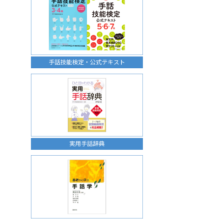
手話技能検定・公式テキスト
実用手話辞典