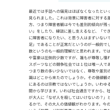
最近では手話への偏見はほぼなくなったとい
見られました。これは背景に障害者に対する
方、つまり障害者観は今でも差別的傾向が残
い」をしたり、縁談に差し支えるなど、「で
に障害者になりたい、と思う人はまずいない
足」であることが正常だというのが一般的で
数というのも一般的理解だと思われます。で
や富豪は圧倒的少数ですが、誰もが尊敬し憧
スポーツなどの競争社会では１位は唯一人で
つまり数の多い少ないではなく、尊敬や差別
識はどこから来たのでしょうか。その価値観
にあるのは宗教ではないでしょうか。いわゆ
間から学びます。いわば社会通念ですから、
が大人に「なぜ人を殺してはいけないの？」
るかで、その大人の価値観がわかります。今