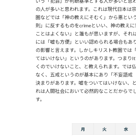
いう「犯罪」が判断基準とする人が多いと思
の人が多いと思われます。これは現代日本は
圏などでは「神の教えにそむく」から悪とい
則」に反するものをcrimeといい、神の教え
ことはよくない」と誰もが思いますが、それ
には「嘘も方便」といい認められる場合もあ
の影響と言えます。しかしキリスト教圏では
てはいけない」というのがあります。つまりIt's a s
くのでいけないこと、と教えられます。では
なく、五戒というのが基本にあり「不妄語戒
決まりがあります。嘘をついてはいけない、
れは人間社会において必然的なことだからで
す。
月
火
水