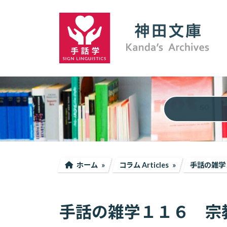
コ
ナ
ン
ビ
テ
ゲ
ン
ー
ツ
シ
へ
ョ
ス
ン
キ
に
ッ
移
プ
動
ホーム
コラム Articles
手話の雑学
手話の雑学１１６ 宗