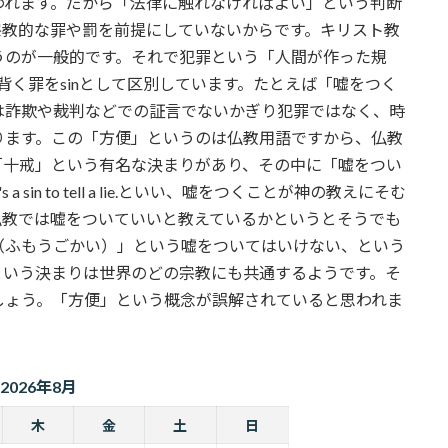
われます。だから「法律に触れなければよい」という判断
宗教的な罪や罰を前提にしていないからです。キリスト教
うのが一般的です。それで犯罪という「人間が作った規
に背く罪をsinとして区別しています。たとえば「嘘をつく
は詐欺や裁判などでの証言でないかぎり犯罪ではなく、時
ります。この「方便」というのは仏教用語ですから、仏教
「十戒」という有名な決まりがあり、その中に「嘘をつい
in to tell a lie.といい、嘘をつくことが神の教えにそむ
仏教では嘘をついていいと教えているかというとそうでも
（ふもうごかい）」という嘘をついてはいけない、という
という決まりは世界のどの宗教にも共通するようです。そ
しょう。「方便」という概念が誤解されていると思われま
2026年8月
木
金
土
日