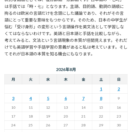
は手話では「時・七」となります。主語、目的語、動詞の語順に
拘るのは欧米の言語だけを念頭にした議論であり、それがその言
語にとって重要な意味をもつからです。そのため、日本の中学生が
悩む「受け身形」の変形という言語操作を英文法として学習しな
くてはならないわけです。英語と日本語と手話を比較しながら、
考えてみると、文法という言語現象の本質が垣間見えます。それだ
けでも英語学習や手話学習の意義があると私は考えています。そし
てそれが日本語の本質を知る機会にもなります。
2026年8月
月
火
水
木
金
土
日
1
2
3
4
5
6
7
8
9
10
11
12
13
14
15
16
17
18
19
20
21
22
23
24
25
26
27
28
29
30