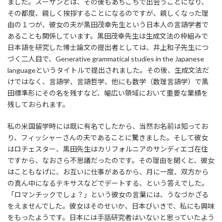
ました。スーザンとは、その後もあちこちで出会うことになり、
その都度、親しく挨拶することになるのですが、親しくなった理
由の１つが、彼女の夫が黒田茂幸先生という日本人の言語学者で
あることも関係しています。黒田茂幸先生は生成文法の枠組みで
日本語を研究した博士論文の提出者としては、井上和子先生につ
づく二人目で、Generative grammatical studies in the Japanese
languageというタイトルで提出されました。その後、生成文法だ
けではなく、言語学、言語哲学、他にも数学（数理言語学）で黒
田標準形にその名を残すなど、幅広い領域において重要な業績を
残しておられます。
私の米国留学時には既に有名でしたから、当然お名前は知ってお
り、フィッシャーさんの夫であることに驚きました。そして彼女
はロチェスター、黒田先生はカリフォルニアのサンディエゴ在住
ですから、なおさら不思議だったのです。その理由を聞くと、彼女
はこともなげに、お互いに仕事があるから、月に一度、双方から
の真ん中になるテキサスなどでデートする、という答えでした。
「ロマンチックでしょ？」という彼女の言葉には、うなづかざる
をえませんでした。彼女はそのせいか、日本びいきで、私にも興味
をもったようです。日本には手話研究者はいないと思っていたよう