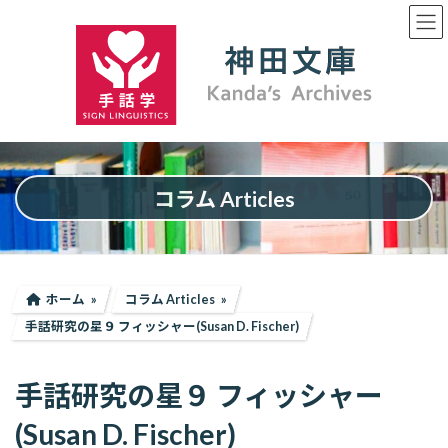
コ
ナ
ン
ビ
テ
ゲ
ン
ー
ツ
シ
へ
ョ
ス
ン
キ
に
ッ
移
プ
動
コラム Articles
ホーム
コラム Articles
手話研究の星９ フィッシャー(Susan D. Fischer)
手話研究の星９ フィッシャー
(Susan D. Fischer)