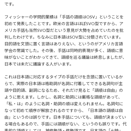
です。
フィッシャーの学問的業績は「手話の語順はOSV」ということを
初めて発表したことです。欧米の言語はほぼSVO型ですから、ア
メリカ手話も当然SVO型だという意見が大勢を占めていたのを批
判したわけです。ちなみに日本語はSOV型に分類されています。
目的語を文頭に置く言語はありえない、というのがアメリカ言語
学会の常識でした。その後、手話は同時的表現が多く、語順に意
味がないことがわかってきて、語順を巡る議論は終息しましたが、
日本では未だに議論する人がいます。
これは日本語に対応するタイプの手話だけを念頭に置いているか
らで、実際の日本語は格助詞が名詞に付着してできる名詞句が主
語や目的語、副詞になるため、それだけ見ると「語順は自由」の
ように思えます。しかし、名詞と助詞には厳格な語順があって、
「私・は」のように名詞・助詞の順は変えられません。名詞句に
なって初めて順序が解放されるのですから、「日本語の語順は自
由」というのは誤りです。日本手話についても、語順が決まってい
る場合もあるので、手話には語順がない、というのも誤りです。代
表的な語順としては、被修飾語・修飾語です。日本語の「七時」