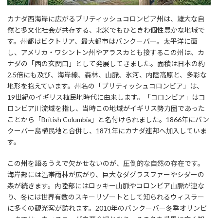
カナダ西海岸に広がるブリティッシュコロンビア州は、雄大な自
然と多文化社会が共存する、北米でもひときわ個性豊かな地域で
す。州都はビクトリア、最大都市はバンクーバー。太平洋に面
し、アメリカ・ワシントン州やアラスカとも接するこの州は、カ
ナダの「西の玄関口」として発展してきました。面積は日本の約
2.5倍にも及び、海岸線、森林、山脈、氷河、内陸高原と、多彩な
地形を抱えています。州名の「ブリティッシュコロンビア」は、
19世紀のイギリス植民地時代に由来します。「コロンビア」はコ
ロンビア川流域を指し、当時この地域がイギリス勢力圏であった
ことから「British Columbia」と名付けられました。1866年にバン
クーバー島植民地と合併し、1871年にカナダ連邦へ加入していま
す。
この州を語るうえで欠かせないのが、圧倒的な自然の存在です。
海岸部には温帯雨林が広がり、巨大なダグラスファーやシダーの
森が続きます。内陸部にはロッキー山脈やコロンビア山脈が連な
り、冬には世界有数のスキーリゾートとして知られるウィスラー
に多くの観光客が訪れます。2010年のバンクーバー冬季オリンピ