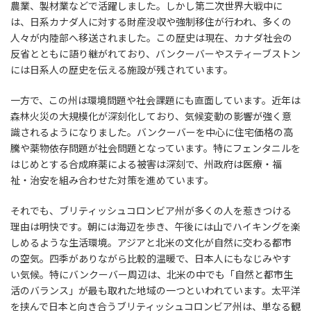
農業、製材業などで活躍しました。しかし第二次世界大戦中に
は、日系カナダ人に対する財産没収や強制移住が行われ、多くの
人々が内陸部へ移送されました。この歴史は現在、カナダ社会の
反省とともに語り継がれており、バンクーバーやスティーブストン
には日系人の歴史を伝える施設が残されています。
一方で、この州は環境問題や社会課題にも直面しています。近年は
森林火災の大規模化が深刻化しており、気候変動の影響が強く意
識されるようになりました。バンクーバーを中心に住宅価格の高
騰や薬物依存問題が社会問題となっています。特にフェンタニルを
はじめとする合成麻薬による被害は深刻で、州政府は医療・福
祉・治安を組み合わせた対策を進めています。
それでも、ブリティッシュコロンビア州が多くの人を惹きつける
理由は明快です。朝には海辺を歩き、午後には山でハイキングを楽
しめるような生活環境。アジアと北米の文化が自然に交わる都市
の空気。四季がありながら比較的温暖で、日本人にもなじみやす
い気候。特にバンクーバー周辺は、北米の中でも「自然と都市生
活のバランス」が最も取れた地域の一つといわれています。太平洋
を挟んで日本と向き合うブリティッシュコロンビア州は、単なる観