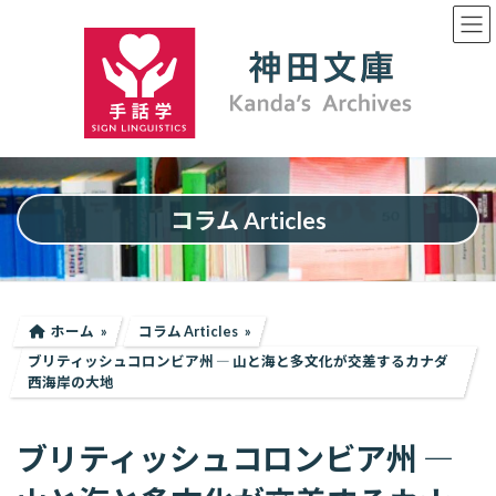
コ
ナ
ン
ビ
テ
ゲ
ン
ー
ツ
シ
へ
ョ
ス
ン
キ
に
ッ
移
プ
動
コラム Articles
ホーム
コラム Articles
ブリティッシュコロンビア州 ― 山と海と多文化が交差するカナダ
西海岸の大地
ブリティッシュコロンビア州 ―