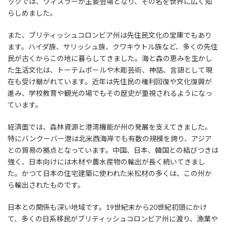
ックでは、ウィスラーが主要会場となり、その名を世界に広く知
らしめました。
また、ブリティッシュコロンビア州は先住民文化の宝庫でもあり
ます。ハイダ族、サリッシュ族、クワキウトル族など、多くの先住
民が古くからこの地に暮らしてきました。海と森の恵みを生かし
た生活文化は、トーテムポールや木彫芸術、神話、言語として現
在も受け継がれています。近年は先住民の権利回復や文化復興が
進み、学校教育や観光の場でもその歴史が重視されるようになっ
ています。
経済面では、森林資源と港湾機能が州の発展を支えてきました。
特にバンクーバー港は北米西海岸でも有数の規模を誇り、アジア
との貿易の拠点となっています。中国、日本、韓国との結びつきは
強く、日本向けには木材や農水産物の輸出が長く続いてきまし
た。かつて日本の住宅建築に使われた米松材の多くは、この州か
ら輸出されたものです。
日本との関係も深い地域です。19世紀末から20世紀初頭にかけ
て、多くの日系移民がブリティッシュコロンビア州に渡り、漁業や