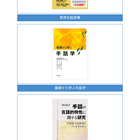
実用手話辞典
基礎から学ぶ手話学