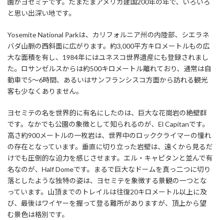
園がヨセミテです。たまたまアメリカ建国200年の年で、いろいろ
と思い出深い地です。
Yosemite National Parkは、カリフォルニア州の内陸部、シエラネ
バダ山脈の西斜面に広がります。約3,000平方キロメートルもの広
大な面積を有し、1984年にはユネスコ世界遺産にも登録されまし
た。ロサンゼルスからは約500キロメートル離れており、通常は自
動車で5～6時間、あるいはサンフランシスコ方面から訪れる観光
客も少なくありません。
ヨセミテの名を世界的に有名にしたのは、巨大な花崗岩の絶壁群
です。なかでも公園の象徴として知られるのが、El Capitanです。
高さ約900メートルの一枚岩は、世界中のロッククライマーの憧れ
の存在となっています。垂直に切り立った岩壁は、遠くから見るだ
けでも圧倒的な迫力を感じさせます。エル・キャピタンと並んで有
名なのが、Half Domeです。まるで巨大なドームを真っ二つに切り
落としたような独特の姿は、ヨセミテを象徴する景観の一つとな
っています。山頂までのトレイルは往復20キロメートル以上に及
び、最後はワイヤーを握って登る難所がありますが、頂上から望
む景色は格別です。