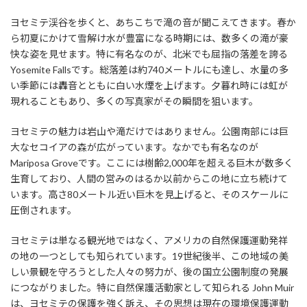
ヨセミテ渓谷を歩くと、あちこちで滝の音が聞こえてきます。春か
ら初夏にかけて雪解け水が豊富になる時期には、数多くの滝が豪
快な姿を見せます。特に有名なのが、北米でも屈指の落差を誇る
Yosemite Fallsです。総落差は約740メートルにも達し、水量の多
い季節には轟音とともに白い水煙を上げます。夕暮れ時には虹が
現れることもあり、多くの写真家がその瞬間を狙います。
ヨセミテの魅力は岩山や滝だけではありません。公園南部には巨
大なセコイアの森が広がっています。なかでも有名なのが
Mariposa Groveです。ここには樹齢2,000年を超える巨木が数多く
生育しており、人間の営みのはるか以前からこの地に立ち続けて
います。高さ80メートル近い巨木を見上げると、そのスケールに
圧倒されます。
ヨセミテは単なる観光地ではなく、アメリカの自然保護運動発祥
の地の一つとしても知られています。19世紀後半、この地域の美
しい景観を守ろうとした人々の努力が、後の国立公園制度の発展
につながりました。特に自然保護活動家として知られる John Muir
は、ヨセミテの保護を強く訴え、その思想は現在の環境保護運動