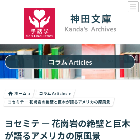
コ
ナ
ン
ビ
テ
ゲ
ン
ー
ツ
シ
へ
ョ
ス
ン
キ
に
ッ
移
プ
動
コラム Articles
ホーム
コラム Articles
ヨセミテ ― 花崗岩の絶壁と巨木が語るアメリカの原風景
ヨセミテ ― 花崗岩の絶壁と巨木
が語るアメリカの原風景