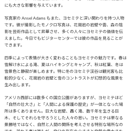
にも大きな影響を与えています。
写真家の Ansel Adams もまた、ヨセミテと深い関わりを持つ人物
です。彼が撮影したモノクロ写真は、花崗岩の岩壁や雲、森の陰
影を芸術作品として昇華させ、多くの人々にヨセミテの価値を伝
えました。今日でもビジターセンターでは彼の作品を見ることが
できます。
四季によって表情が大きく変わることもヨセミテの魅力です。春は
雪解け水による滝、夏はハイキングとキャンプ、秋は紅葉、冬は
雪景色と静寂が楽しめます。特に冬のヨセミテ渓谷は観光客も比
較的少なく、花崗岩の岩壁と雪のコントラストが幻想的な風景を
生み出します。
アメリカ西部には数多くの国立公園がありますが、ヨセミテほど
「自然の壮大さ」と「人間による保護の歴史」が一体となった場
所は多くありません。巨大な岩壁、轟く滝、数千年を生きる巨
木、そしてそれらを守ろうとした人々の思い。ヨセミテは単なる
景勝地ではなく、自然と人間の関係を考えさせる特別な場所なの