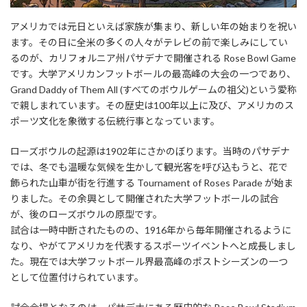
アメリカでは元日といえば家族が集まり、新しい年の始まりを祝い
ます。その日に全米の多くの人々がテレビの前で楽しみにしてい
るのが、カリフォルニア州パサデナで開催される Rose Bowl Game
です。大学アメリカンフットボールの最高峰の大会の一つであり、
Grand Daddy of Them All (すべてのボウルゲームの祖父)という愛称
で親しまれています。その歴史は100年以上に及び、アメリカのス
ポーツ文化を象徴する伝統行事となっています。
ローズボウルの起源は1902年にさかのぼります。当時のパサデナ
では、冬でも温暖な気候を生かして観光客を呼び込もうと、花で
飾られた山車が街を行進する Tournament of Roses Parade が始ま
りました。その余興として開催された大学フットボールの試合
が、後のローズボウルの原型です。
試合は一時中断されたものの、1916年から毎年開催されるように
なり、やがてアメリカを代表するスポーツイベントへと成長しまし
た。現在では大学フットボール界最高峰のポストシーズンの一つ
として位置付けられています。