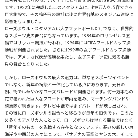
試合会場となるのは、パサデナにある歴史的な Rose Bowl Stadium
です。1922年に完成したこのスタジアムは、約9万人を収容できる
巨大施設で、その楕円形の設計は後に世界各地のスタジアム建設に
影響を与えました。
ローズボウル・スタジアムは大学フットボールだけでなく、世界的
なスポーツ史の舞台にもなっています。1984年のロサンゼルス五
輪ではサッカー競技が行われ、1994年にはFIFAワールドカップ決
勝戦が開催されました。さらに1999年の女子ワールドカップ決勝
では、アメリカ代表が優勝を果たし、女子スポーツ史に残る名勝
負の舞台となりました。
しかし、ローズボウルの最大の魅力は、単なるスポーツイベント
ではなく、新年の祝祭と一体化している点にあります。元日の
朝、街では華やかなローズパレードが開催されます。何十万本もの
花で覆われた巨大なフロートが市内を進み、マーチングバンドや
騎馬隊が続きます。テレビ中継ではまずパレードが映し出され、
その後にローズボウルの試合へと移るのが毎年の恒例です。このた
め多くのアメリカ人にとって、ローズボウルは単なる競技ではなく
「新年そのもの」を象徴する存在となっています。寒さの厳しい東
海岸や中西部の人々にとって、パサデナの青空とヤシの木、そして