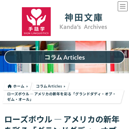
コ
ナ
ン
ビ
テ
ゲ
ン
ー
ツ
シ
へ
ョ
ス
ン
キ
に
ッ
移
プ
動
コラム Articles
ホーム
コラム Articles
ローズボウル ― アメリカの新年を彩る「グランドダディ・オブ・
ゼム・オール」
ローズボウル ― アメリカの新年