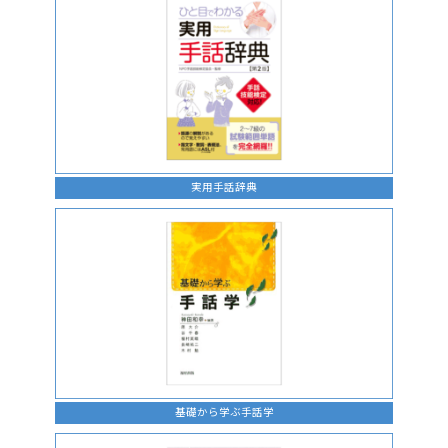
実用手話辞典
基礎から学ぶ手話学