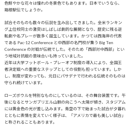
色鮮やかな花々は憧れの冬景色でもあります。日本でいうなら、
箱根駅伝でしょうか。
試合そのものも数々の伝説を生み出してきました。全米ランキン
グ上位校同士の激突はしばしば劇的な展開となり、歴史に残る逆
転劇や名プレーが数多く誕生しています。かつては西海岸の代表
である Pac-12 Conference と中西部の名門校が集う Big Ten
Conference の対戦が伝統でした。そのため「西部対中西部」とい
う地域対抗戦の意味合いも持っていました。
近年は大学フットボール・プレーオフ制度の導入により、全国王
者決定戦への重要なステップとしての役割も担っています。しか
し、制度が変わっても、元日にパサデナで行われる伝統そのものは
守られ続けています。
ローズボウルを特別なものにしているのは、その舞台装置です。午
後になるとサンガブリエル山脈の向こうへ太陽が傾き、スタジアム
には黄金色の光が差し込みます。青空の下で始まった試合が夕暮れ
とともに表情を変えていく様子は、「アメリカで最も美しい試合」
と称されることもあります。