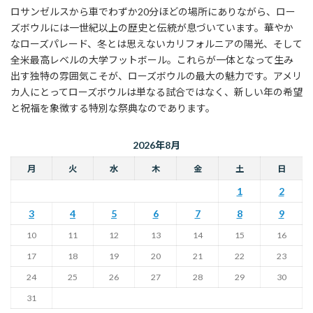
ロサンゼルスから車でわずか20分ほどの場所にありながら、ロー
ズボウルには一世紀以上の歴史と伝統が息づいています。華やか
なローズパレード、冬とは思えないカリフォルニアの陽光、そして
全米最高レベルの大学フットボール。これらが一体となって生み
出す独特の雰囲気こそが、ローズボウルの最大の魅力です。アメリ
カ人にとってローズボウルは単なる試合ではなく、新しい年の希望
と祝福を象徴する特別な祭典なのであります。
2026年8月
月
火
水
木
金
土
日
1
2
3
4
5
6
7
8
9
10
11
12
13
14
15
16
17
18
19
20
21
22
23
24
25
26
27
28
29
30
31