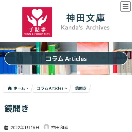
コ
ナ
ン
ビ
テ
ゲ
ン
ー
ツ
シ
へ
ョ
ス
ン
キ
に
ッ
移
プ
動
コラム Articles
ホーム
コラム Articles
鏡開き
鏡開き
2022年1月15日
神田 和幸