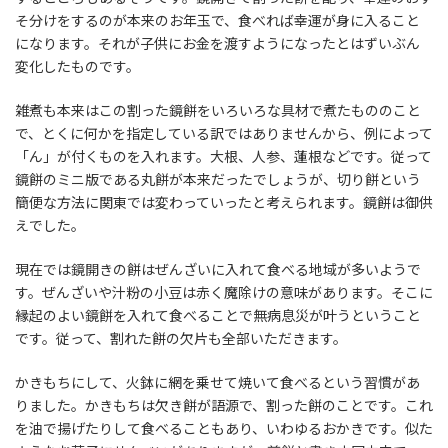
そ分けをするのが本来のお年玉で、食べれば幸運が身に入ること
になります。それが子供にお金を渡すようになったとはずいぶん
変化したものです。
雑煮も本来はこの割った鏡餅をいろいろな具材で煮たもののこと
で、とくに何かを指定している訳ではありませんから、例によって
「ん」が付くものを入れます。大根、人参、蓮根などです。従って
鏡餅のミニ版である丸餅が本来だったでしょうが、切り餅という
簡便な方法に関東では変わっていったと考えられます。鏡餅は御供
えでした。
現在では鏡開きの餅はぜんざいに入れて食べる地域が多いようで
す。ぜんざいや汁粉の小豆は赤く魔除けの意味があります。そこに
縁起のよい鏡餅を入れて食べることで無病息災が叶うということ
です。従って、割れた餅の欠片も全部いただきます。
かきもちにして、火鉢に網を乗せて焼いて食べるという習慣があ
りました。かきもちは欠き餅が語源で、割った餅のことです。これ
を油で揚げたりして食べることもあり、いわゆるおかきです。似た