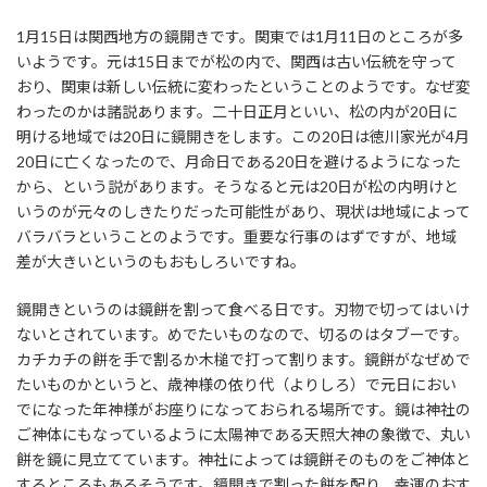
1月15日は関西地方の鏡開きです。関東では1月11日のところが多
いようです。元は15日までが松の内で、関西は古い伝統を守って
おり、関東は新しい伝統に変わったということのようです。なぜ変
わったのかは諸説あります。二十日正月といい、松の内が20日に
明ける地域では20日に鏡開きをします。この20日は徳川家光が4月
20日に亡くなったので、月命日である20日を避けるようになった
から、という説があります。そうなると元は20日が松の内明けと
いうのが元々のしきたりだった可能性があり、現状は地域によって
バラバラということのようです。重要な行事のはずですが、地域
差が大きいというのもおもしろいですね。
鏡開きというのは鏡餅を割って食べる日です。刃物で切ってはいけ
ないとされています。めでたいものなので、切るのはタブーです。
カチカチの餅を手で割るか木槌で打って割ります。鏡餅がなぜめで
たいものかというと、歳神様の依り代（よりしろ）で元日におい
でになった年神様がお座りになっておられる場所です。鏡は神社の
ご神体にもなっているように太陽神である天照大神の象徴で、丸い
餅を鏡に見立てています。神社によっては鏡餅そのものをご神体と
するところもあるそうです。鏡開きで割った餅を配り、幸運のおす