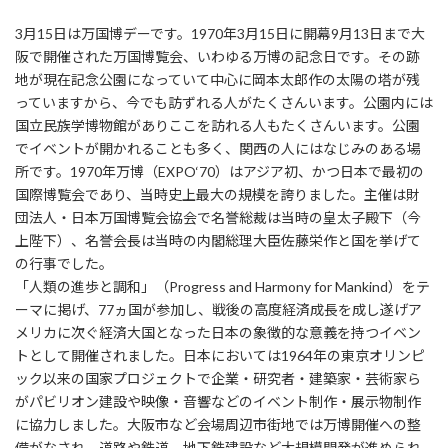
3月15日は万国博デーです。1970年3月15日に開幕9月13日まで大
阪で開催された万国博覧会、いわゆる万博の記念日です。その跡
地が現在記念公園になっていて中心に岡本太郎作の太陽の塔が残
っていますから、今でも訪ずれる人がたくさんいます。公園内には
国立民族学博物館がありここを訪れる人もたくさんいます。公園
でイベントが開かれることも多く、関西の人にはなじみのある場
所です。1970年万博（EXPO‘70）はアジア初、かつ日本で最初の
国際博覧会であり、当時史上最大の規模を誇りました。主催は財
団法人・日本万国博覧会協会で名誉総裁は当時の皇太子殿下（今
上陛下）、名誉会長は当時の内閣総理大臣佐藤栄作と国を挙げて
の行事でした。
「人類の進歩と調和」（Progress and Harmony for Mankind）をテ
ーマに掲げ、77ヵ国が参加し、戦後の高度経済成長を成し遂げア
メリカに次ぐ経済大国となった日本の象徴的な意義を持つイベン
トとして開催されました。日本においては1964年の東京オリンピ
ック以来の国家プロジェクトで企業・研究者・建築家・芸術家ら
がパビリオン建設や映像・音響などのイベント制作・展示物制作
に協力しました。大阪市など会場周辺市街地では万博開催への整
備がなされ、道路や鉄道、地下鉄建設など大規模開発が進められ