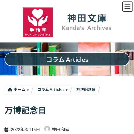
コ
ナ
ン
ビ
テ
ゲ
ン
ー
ツ
シ
へ
ョ
ス
ン
キ
に
ッ
移
プ
動
コラム Articles
ホーム
コラム Articles
万博記念日
万博記念日
2022年3月15日
神田 和幸