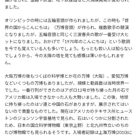
ました。
オリンピックの時には五輪音頭が作られましたが、この時も「世
界の国からこんにちは」（万博音頭）が作られ、複数歌手の競演
となりましたが、五輪音頭と同じく三波春夫の歌が一番受け大ヒ
ットになりました。おかげで「1970年のこんにちは」という歌詞
を今でも覚えている人も多いでしょう。もっとも若い人は知らない
でしょうから、今の太陽の塔を見ても感慨は薄いかもしれませ
ん。
大阪万博の後もつくばの科学博とか花の万博（大阪）、愛知万博
などいくつもの万博もありましたが、規模と動員数は当時世界一
でした。一番行列ができたのはアポロ12号が持ち帰った月の石で
アメリカ館は入場できなかった人も大勢いました。この後、地球
に持ち帰ったのはソ連と中国の石がありますが、展示されてはい
ないので貴重なものでした。現在はアメリカのテキサス州ヒュース
トンのジョンソン宇宙基地で見られ、石はいくつかに分割された
ため、日本の国立科学博物館（東京上野）と北九州市立いのちの
たび博物館でも見られるそうです。入場者記録は上海万博(2010)に