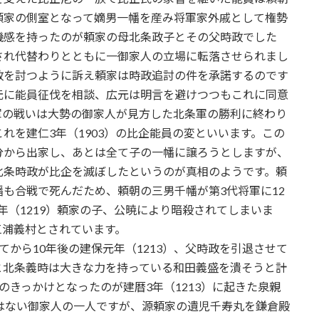
頼家の側室となって嫡男一幡を産み将軍家外戚として権勢
機感を持ったのが頼家の母北条政子とその父時政でした
され代替わりとともに一御家人の立場に転落させられまし
政を討つように訴え頼家は時政追討の件を承諾するのです
元に能員征伐を相談、広元は明言を避けつつもこれに同意
軍の戦いは大勢の御家人が見方した北条軍の勝利に終わり
れを建仁3年（1903）の比企能員の変といいます。この
分から出家し、あとは全て子の一幡に譲ろうとしますが、
北条時政が比企を滅ぼしたというのが真相のようです。頼
も合戦で死んだため、頼朝の三男千幡が第3代将軍に12
年（1219）頼家の子、公暁により暗殺されてしまいま
三浦義村とされています。
から10年後の建保元年（1213）、父時政を引退させて
と北条義時は大きな力を持っている和田義盛を潰そうと計
のきっかけとなったのが建暦3年（1213）に起きた泉親
はない御家人の一人ですが、源頼家の遺児千寿丸を鎌倉殿