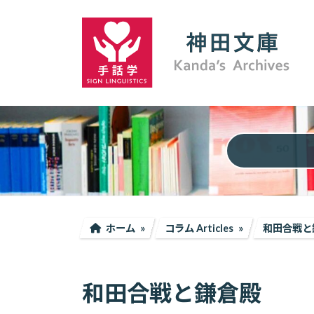
コ
ナ
ン
ビ
テ
ゲ
ン
ー
ツ
シ
へ
ョ
ス
ン
キ
に
ッ
移
プ
動
ホーム
コラム Articles
和田合戦と
和田合戦と鎌倉殿