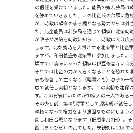
の信任を受けていました。能員の娘若狭局は
を強めていきました。この比企氏の台頭に危
が、時政は頼家の後ろ楯となる勢力からは外
た。比企能員は若狭局を通じて頼家に北条時
が政子が次第を時政に知らせ、時政は大江広
します。北条義時を大将とする北条軍と比企
ますが、和田義盛も北条軍に参加しました。こ
頃すでに病床にあった頼家は伊豆修善寺に自
それでは比企の力が大きくなることを恐れた
家も修善寺で亡くなり（暗殺とも）息子の一幡
歳で就任し実朝となります。この実朝も建保7
す。この背後にいたのが御家人の一人である
その少し前、第3代将軍として源実朝が就任して
執権になって権力をより強固なものにしよう
画し和田合戦となります（旧暦皐月2日）。そ
衡（ちかひら）の乱でした。泉親衡は13人で