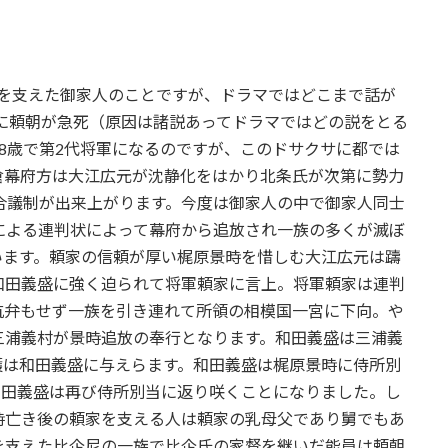
府を支えた御家人のことですが、ドラマではどこまで話が
9）に頼朝が急死（原因は諸説あってドラマではどの説をとる
8歳で第2代将軍になるのですが、このドサクサに都では
倉幕府方は大江広元が沈静化をはかり北条氏が次第に勢力
合議制が出来上がります。今度は御家人の中で御家人同士
による連判状によって幕府から追放され一族の多くが滅ぼ
います。頼家の信頼が厚い梶原景時を惜しむ大江広元は躊
和田義盛に強く迫られて将軍頼家に言上。将軍頼家は連判
抗弁もせず一族を引き連れて所領の相模国一宮に下向。や
三浦義村が景時追放の奉行となります。和田義盛は三浦義
護は和田義盛に与えらます。和田義盛は梶原景時に侍所別
和田義盛は再び侍所別当に返り咲くことになりました。し
時亡き後の頼家を支える人は頼家の乳母父であり舅でもあ
を支えた比企尼の一族で比企氏の家督を継いだ能員は頼朝