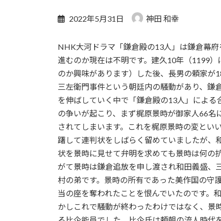
2022年5月31日
神田 和幸
NHK大河ドラマ「鎌倉殿の13人」は鎌倉幕
進むのか現在は不明です。建久10年（119
のか興味があります）した後、長男の頼家が1
三左衛門事件という朝廷内の騒動があり、鎌
を伸ばしていく中で「鎌倉殿の13人」による
の争いが起こり、まず梶原景時が御家人66名
されてしまいます。これを梶原景時の変とい
躇して連判状をしばらく留めていましたが、
状を景時に見せて弁明を求めても景時は何の
がて景時は鎌倉追放を申し渡され和田義盛、
村の弟です。景時の所有であった美作国の守
当の座を奪われたことを恨んでいたのです。
かしこれで騒動が終わったわけではなく、景
る比企能員でした。比企氏は頼朝の流人時代