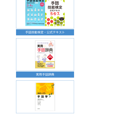
手話技能検定・公式テキスト
実用手話辞典