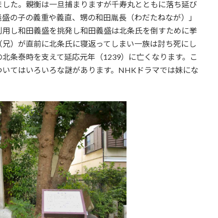
ました。親衡は一旦捕まりますが千寿丸とともに落ち延び
義盛の子の義重や義直、甥の和田胤長（わだたねなが）」
利用し和田義盛を挑発し和田義盛は北条氏を倒すために挙
（兄）が直前に北条氏に寝返ってしまい一族は討ち死にし
北条泰時を支えて延応元年（1239）に亡くなります。こ
いてはいろいろな謎があります。NHKドラマでは妹にな