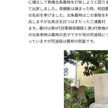
に擁立して執権北条義時を打倒しようと図り
て出家しました。泉親衡は捕まった時、和田
の名前を挙げました。北条義時はこの事態を
兵しますが北条氏を討つはずだった三浦義村
ます。義村は第4代将軍藤原頼経と第3代執権の
の北条泰時は義時の息子ですが母の阿波局につ
っていますが阿波局は義時の側室です。