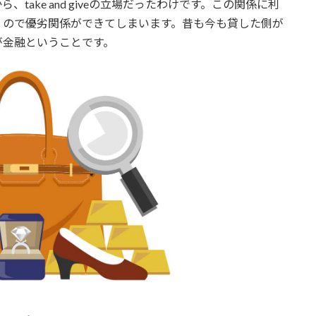
ake and giveの立場だったわけです。この関係に利
くので優劣関係ができてしまいます。昔も今も貸した側が
が金融ということです。