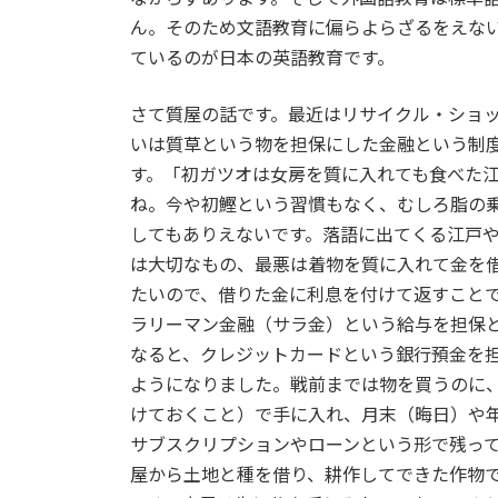
ん。そのため文語教育に偏らよらざるをえな
ているのが日本の英語教育です。
さて質屋の話です。最近はリサイクル・ショ
いは質草という物を担保にした金融という制
す。「初ガツオは女房を質に入れても食べた
ね。今や初鰹という習慣もなく、むしろ脂の
してもありえないです。落語に出てくる江戸
は大切なもの、最悪は着物を質に入れて金を
たいので、借りた金に利息を付けて返すこと
ラリーマン金融（サラ金）という給与を担保
なると、クレジットカードという銀行預金を
ようになりました。戦前までは物を買うのに
けておくこと）で手に入れ、月末（晦日）や
サブスクリプションやローンという形で残っ
屋から土地と種を借り、耕作してできた作物