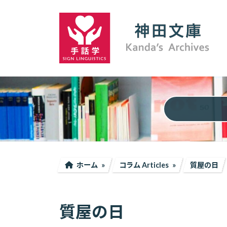
コ
ナ
ン
ビ
テ
ゲ
ン
ー
ツ
シ
へ
ョ
ス
ン
キ
に
ッ
移
プ
動
ホーム
コラム Articles
質屋の日
質屋の日