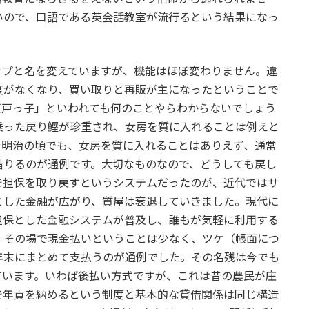
いので、口語である英会話教室が流行るという結果になっ
ップと名を変えていますが、機能はほぼ変わりません。違
度がなくなり、買い取りと再販が主になったということで
江戸っ子」といわれても何のことやらわからないでしょう
乗った戻り鰹が珍重され、女房を質に入れることは例えと
や明治の頃でも、女房を質に入れることはありえず、通常
借りるのが通例です。大切なものなので、どうしても戻し
で担保を取り戻すというシステムだったのが、近代ではサ
とした金融が広がり、質屋は衰退していきました。現代に
担保とした金融システムが普及し、誰もが気軽に利用する
、その場で現金払いということは少なく、ツケ（帳面につ
年末にまとめて支払うのが通例でした。その名残は今でも
ています。いわば後払い方式ですが、これは昔の農民が庄
で年貢を納めるという制度と基本的な貸借関係は同じ構造