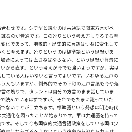
呂合わせです。シチヤと読むのは共通語で関東方言がベー
と訛るのが普通です。この訛りという考え方もそろそろ考
は変化であって、地域的・歴史的に言語はつねに変化して
いくと考えます。訛りというのは標準語という思想があ
。場合によっては直さねばならない、という思想が背景に
しいから直す」という考えが今でも強いようですが、実は
話している人はいないと言ってよいです。いわゆる江戸の
いう人もいますが、例外的でその下町の江戸言葉も今や落
方言の塊りで、タレントは自分の方言のまま話していま
語で読んでいるはずですが、それでもたまに訛っていた
語でないことが目立ちます。標準語という発想は明治時代
の共通化を図ったことが始まりです。軍は共通語を持って
策です。そして今も国家的共通言語政策をしている国は少
語教育にならざるをえないという宿命から逃れられませ