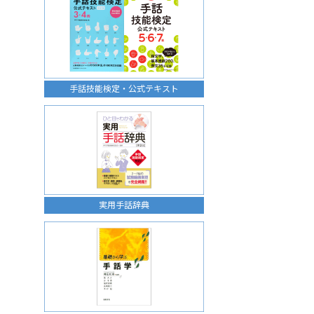
手話技能検定・公式テキスト
実用手話辞典