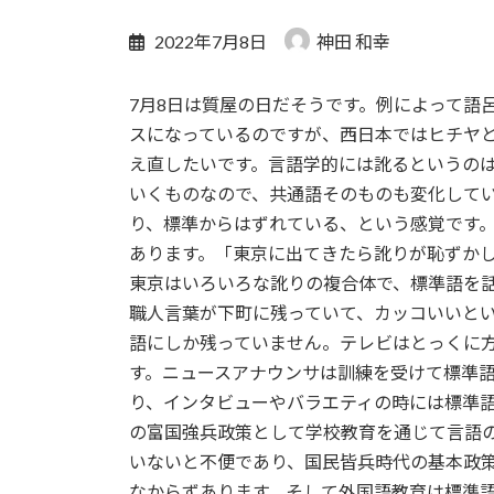
2022年7月8日
神田 和幸
7月8日は質屋の日だそうです。例によって語
スになっているのですが、西日本ではヒチヤ
え直したいです。言語学的には訛るというの
いくものなので、共通語そのものも変化して
り、標準からはずれている、という感覚です
あります。「東京に出てきたら訛りが恥ずか
東京はいろいろな訛りの複合体で、標準語を
職人言葉が下町に残っていて、カッコいいと
語にしか残っていません。テレビはとっくに
す。ニュースアナウンサは訓練を受けて標準
り、インタビューやバラエティの時には標準
の富国強兵政策として学校教育を通じて言語
いないと不便であり、国民皆兵時代の基本政
なからずあります。そして外国語教育は標準