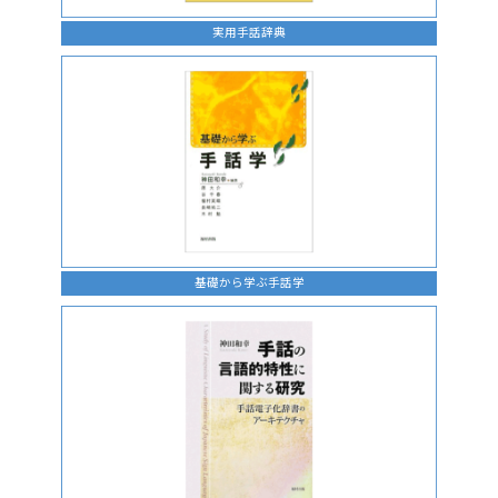
実用手話辞典
基礎から学ぶ手話学