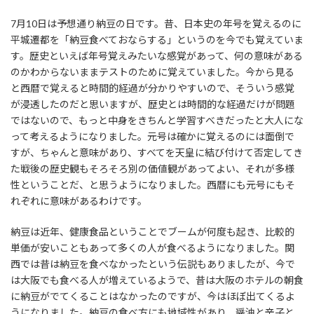
7月10日は予想通り納豆の日です。昔、日本史の年号を覚えるのに
平城遷都を「納豆食べておならする」というのを今でも覚えていま
す。歴史といえば年号覚えみたいな感覚があって、何の意味がある
のかわからないままテストのために覚えていました。今から見る
と西暦で覚えると時間的経過が分かりやすいので、そういう感覚
が浸透したのだと思いますが、歴史とは時間的な経過だけが問題
ではないので、もっと中身をきちんと学習すべきだったと大人にな
って考えるようになりました。元号は確かに覚えるのには面倒で
すが、ちゃんと意味があり、すべてを天皇に結び付けて否定してき
た戦後の歴史観もそろそろ別の価値観があってよい、それが多様
性ということだ、と思うようになりました。西暦にも元号にもそ
れぞれに意味があるわけです。
納豆は近年、健康食品ということでブームが何度も起き、比較的
単価が安いこともあって多くの人が食べるようになりました。関
西では昔は納豆を食べなかったという伝説もありましたが、今で
は大阪でも食べる人が増えているようで、昔は大阪のホテルの朝食
に納豆がでてくることはなかったのですが、今はほぼ出てくるよ
うになりました。納豆の食べ方にも地域性があり、醤油と辛子と