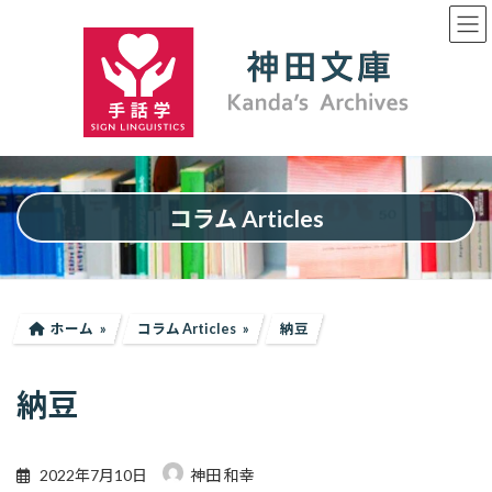
コ
ナ
ン
ビ
テ
ゲ
ン
ー
ツ
シ
へ
ョ
ス
ン
キ
に
ッ
移
プ
動
コラム Articles
ホーム
コラム Articles
納豆
納豆
2022年7月10日
神田 和幸