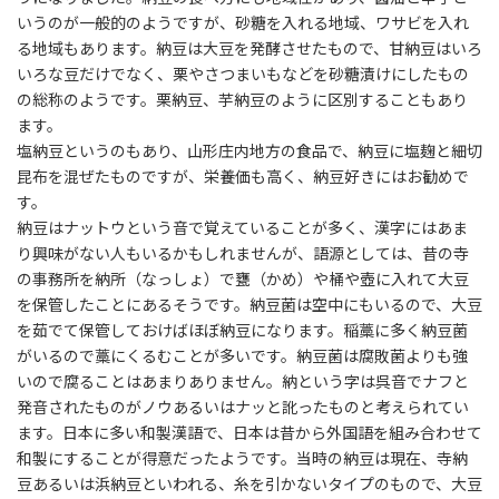
いうのが一般的のようですが、砂糖を入れる地域、ワサビを入れ
る地域もあります。納豆は大豆を発酵させたもので、甘納豆はいろ
いろな豆だけでなく、栗やさつまいもなどを砂糖漬けにしたもの
の総称のようです。栗納豆、芋納豆のように区別することもあり
ます。
塩納豆というのもあり、山形庄内地方の食品で、納豆に塩麹と細切
昆布を混ぜたものですが、栄養価も高く、納豆好きにはお勧めで
す。
納豆はナットウという音で覚えていることが多く、漢字にはあま
り興味がない人もいるかもしれませんが、語源としては、昔の寺
の事務所を納所（なっしょ）で甕（かめ）や桶や壺に入れて大豆
を保管したことにあるそうです。納豆菌は空中にもいるので、大豆
を茹でて保管しておけばほぼ納豆になります。稲藁に多く納豆菌
がいるので藁にくるむことが多いです。納豆菌は腐敗菌よりも強
いので腐ることはあまりありません。納という字は呉音でナフと
発音されたものがノウあるいはナッと訛ったものと考えられてい
ます。日本に多い和製漢語で、日本は昔から外国語を組み合わせて
和製にすることが得意だったようです。当時の納豆は現在、寺納
豆あるいは浜納豆といわれる、糸を引かないタイプのもので、大豆