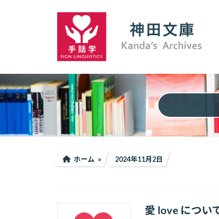
コ
ナ
ン
ビ
テ
ゲ
ン
ー
ツ
シ
へ
ョ
ス
ン
キ
に
ッ
移
プ
動
ホーム
2024年11月2日
愛 love につい