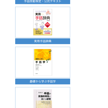
手話技能検定・公式テキスト
実用手話辞典
基礎から学ぶ手話学