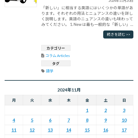
2024年11月20日
「新しい」に相当する英語にはいくつかの単語があ
ります。それぞれの用法とニュアンスの違いを詳し
く説明します。英語のニュアンスの違いも味わって
みてください。 1. New は最も一般的な「新しい」
の訳語です。新しく作られた、発見された、または
続きを読む >>
導入されたものに対して使われます。例文: I bought
a new car. (新しい車を買いました。)ニュアンスは単
に「新しい」という意味で、特に特別なニュ･･･
カテゴリー
コラム Articles
タグ
語学
2024年11月
月
火
水
木
金
土
日
1
2
3
4
5
6
7
8
9
10
11
12
13
14
15
16
17