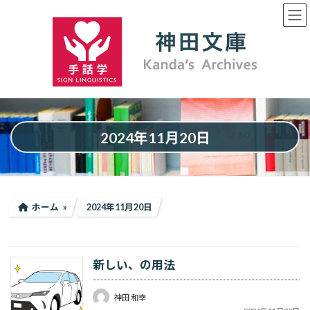
コ
ナ
ン
ビ
テ
ゲ
ン
ー
ツ
シ
へ
ョ
ス
ン
キ
に
ッ
移
プ
動
2024年11月20日
ホーム
2024年11月20日
新しい、の用法
神田 和幸