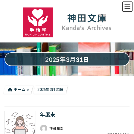
コ
ナ
ン
ビ
テ
ゲ
ン
ー
ツ
シ
へ
ョ
ス
ン
キ
に
ッ
移
プ
動
2025年3月31日
ホーム
2025年3月31日
年度末
神田 和幸