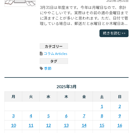
2025年3月31日
3月31日は年度末です。今年は月曜日なので、余計
にややこしいです。実際はその前の週の金曜日まで
に済ますことが多いと思われます。ただ、日付で管
理している場合は、郵送だと水曜日とか木曜日ある
いは金曜日に届くことになるので、来週まで持ち越
続きを読む >>
しになり、処理が年度始めと重なり、混乱がありそ
うです。逆にいえば、金曜日までという締め切りが
３日早くなることが多いので、その分、大変でもあ
カテゴリー
ります。しかも、この時期に新入･･･
コラム Articles
タグ
季節
2025年3月
月
火
水
木
金
土
日
1
2
3
4
5
6
7
8
9
10
11
12
13
14
15
16