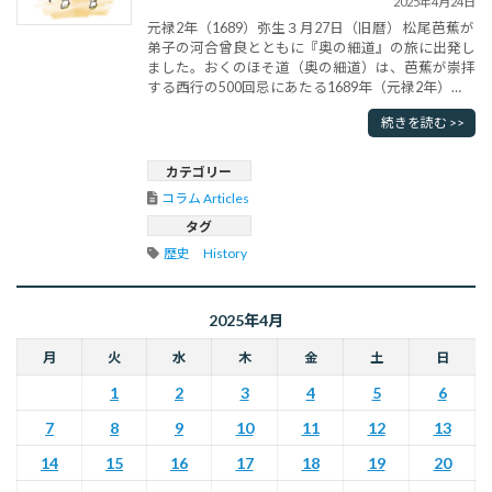
2025年4月24日
元禄2年（1689）弥生３月27日（旧暦） 松尾芭蕉が
弟子の河合曾良とともに『奥の細道』の旅に出発し
ました。おくのほそ道（奥の細道）は、芭蕉が崇拝
する西行の500回忌にあたる1689年（元禄2年）
に、門人の河合曾良を伴って江戸を発って、奥州、
続きを読む >>
北陸道を巡った紀行文です。全行程約600里（2400
キロメートル）、日数約150日間で東北・北陸を巡
って、元禄4年（1691年）に江戸に帰りました。西
カテゴリー
行500･･･
コラム Articles
タグ
歴史　History
2025年4月
月
火
水
木
金
土
日
1
2
3
4
5
6
7
8
9
10
11
12
13
14
15
16
17
18
19
20