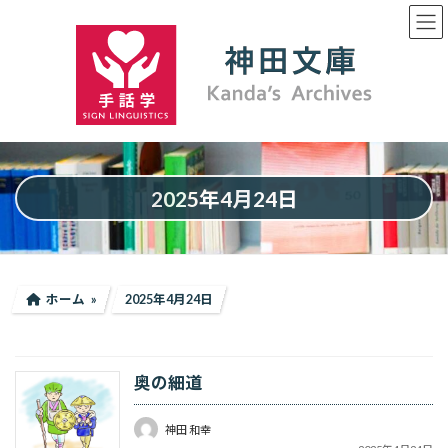
コ
ナ
ン
ビ
テ
ゲ
ン
ー
ツ
シ
へ
ョ
ス
ン
キ
に
ッ
移
プ
動
2025年4月24日
ホーム
2025年4月24日
奥の細道
神田 和幸