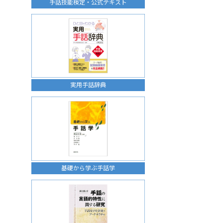
手話技能検定・公式テキスト
実用手話辞典
基礎から学ぶ手話学