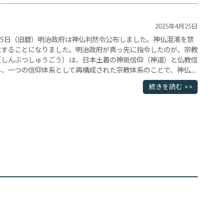
2025年4月25日
月25日（旧暦）明治政府は神仏判然令公布しました。神仏混淆を禁
立することになりました。明治政府が真っ先に指令したのが、宗教
（しんぶつしゅうごう）は、日本土着の神祇信仰（神道）と仏教信
し、一つの信仰体系として再構成された宗教体系のことで、神仏混
ともいいます。現在でも、お寺の中に神社があったり、鳥居･･･
続きを読む >>