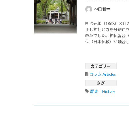
神田 和幸
明治元年（1868）３
止し神社と寺を分離独
改革でした。神仏習合
仰（日本仏教）が融合
淆（しんぶつこんこう）
カテゴリー
コラム Articles
タグ
歴史　History