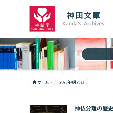
コ
ナ
ン
ビ
テ
ゲ
ン
ー
ツ
シ
へ
ョ
ス
ン
キ
に
ッ
移
プ
動
ホーム
2025年4月25日
神仏分離の歴