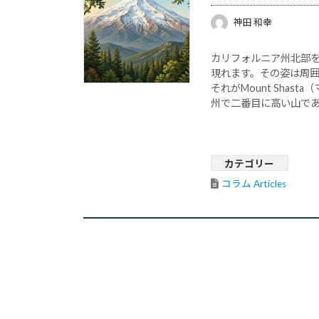
神田 和幸
カリフォルニア州北部
現れます。その姿は周
それがMount Shas
州で二番目に高い山で
す。 サンフランシスコ
カテゴリー
コラム Articles