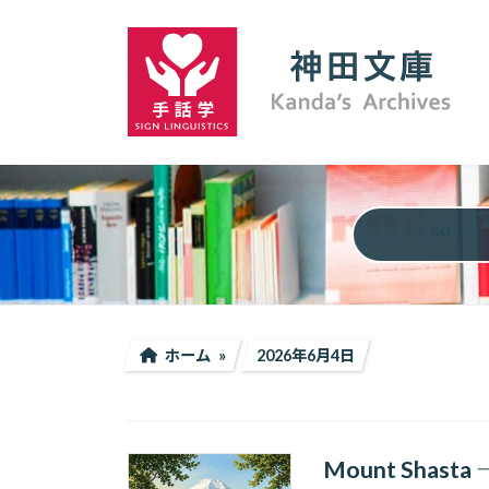
コ
ナ
ン
ビ
テ
ゲ
ン
ー
ツ
シ
へ
ョ
ス
ン
キ
に
ッ
移
プ
動
ホーム
2026年6月4日
Mount Sha