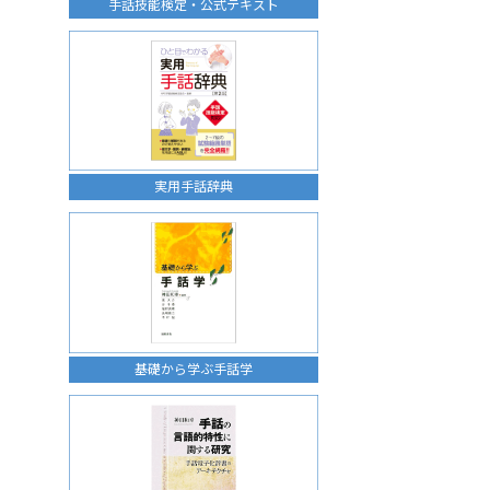
手話技能検定・公式テキスト
実用手話辞典
基礎から学ぶ手話学