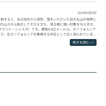
2026年6月4日
を旅すると、ある地点から突然、雪をいただいた巨大な山が視界に
囲の山々から独立してそびえ立ち、見る者に強い印象を与えます。
ta（マウント・シャスタ）です。標高4,322メートル。カリフォルニア
あり、北カリフォルニアを象徴する存在として広く知られていま
から州間高速道路5号線を北へ向かうと、何十キ･･･
続きを読む >>