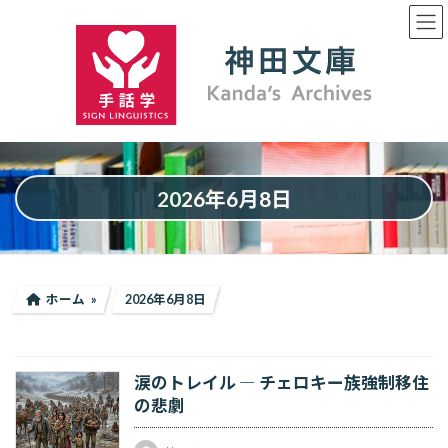
コ
ナ
ン
ビ
テ
ゲ
ン
ー
ツ
シ
へ
ョ
ス
ン
キ
に
ッ
移
プ
動
2026年6月8日
ホーム
2026年6月8日
涙のトレイル ― チェロキー族強制移住
の悲劇