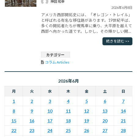
神田 和幸
2026年6月8日
アメリカ西部開拓史には、「オレゴン・トレイル」
と呼ばれる有名な移住路があります。19世紀半ば、
多くの開拓者たちが幌馬車に乗り、大平原を越えて
西部へ向かった道です。しかし、その輝かしい開拓
物語の陰には、もう一つの「トレイル」が存在しま
続きを読む >>
した。それが「涙の道（Trail of Tears）」と呼ばれ
る、アメリカ先住民の強制移住の歴史です。 1830
年、アメリカ合衆国第7代大統領であった Andrew
カテゴリー
J･･･
コラム Articles
2026年6月
月
火
水
木
金
土
日
1
2
3
4
5
6
7
8
9
10
11
12
13
14
15
16
17
18
19
20
21
22
23
24
25
26
27
28