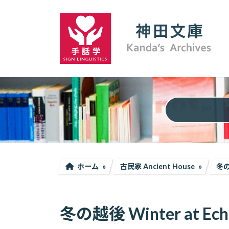
コ
ナ
ン
ビ
テ
ゲ
ン
ー
ツ
シ
へ
ョ
ス
ン
キ
に
ッ
移
プ
動
ホーム
古民家 Ancient House
冬の越
冬の越後 Winter at Echig