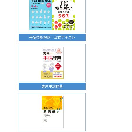
手話技能検定・公式テキスト
実用手話辞典