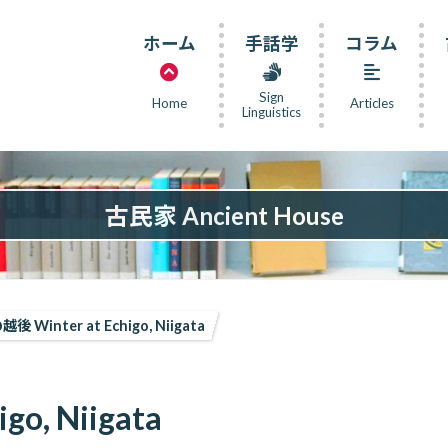
ホーム
手話学
コラム
Sign
Home
Articles
Linguistics
古民家 Ancient House
後 Winter at Echigo, Niigata
o, Niigata