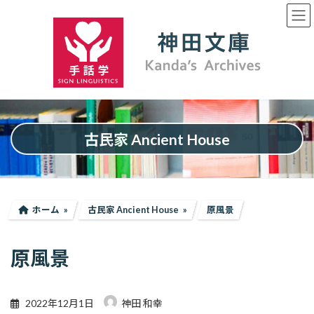
コ
ナ
ン
ビ
テ
ゲ
ン
ー
ツ
シ
へ
ョ
ス
ン
キ
に
ッ
移
プ
動
古民家 Ancient House
ホーム
古民家 Ancient House
原風景
原風景
2022年12月1日
神田 和幸