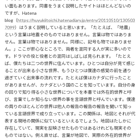
い面もあります。同書をうまく説明したサイトはほとんどないの
ですが、Hatena
blog（
https://huyukiitoichi.hatenadiary.jp/entry/20110510/130503
7099
）はうまく説明していると思います。「たとえば、「地震」
という言葉は地震そのものではありません。言葉は物ではありま
せん。言葉は物ではありません。同様に、記号も物ではありませ
ん。」ここが肝心なところで、両者を混同する人が実に多いので
す。ドラマの役と役者との混同はしばしば見られます。「たとえ
ば、僕たちは二つの世界に住んでいます。ひとつは自分が見て感じ
ることが出来る小さな世界、もうひとつは僕達の感覚の前を通り
過ぎていく出来事の流れです。たとえば僕はカナダに行ったこと
がありませんが、カナダという国のことを知っています。自分の身
の回りで知り得る小さな世界についてを本書では外在的世界と呼
び、言葉でしか知らない世界の事を言語世界と呼んでいます。僕達
の周りのほとんどの世界は他人の報告の報告の報告を聞いて知っ
ている言語世界で成り立っています。この関係は、地図とそれが代
表する現地の関係に似ているといえるでしょう。地図はたしかに
存在していて、現実を反映させたものではあるけれども現実その
ものではない。例え直せば、言葉が地図で、実際の外在的世界が