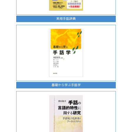
実用手話辞典
基礎から学ぶ手話学