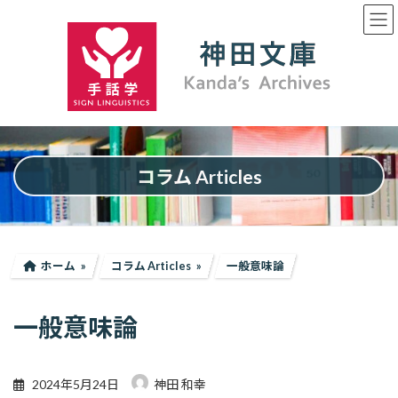
コ
ナ
ン
ビ
テ
ゲ
ン
ー
ツ
シ
へ
ョ
ス
ン
キ
に
ッ
移
プ
動
コラム Articles
ホーム
コラム Articles
一般意味論
一般意味論
2024年5月24日
神田 和幸