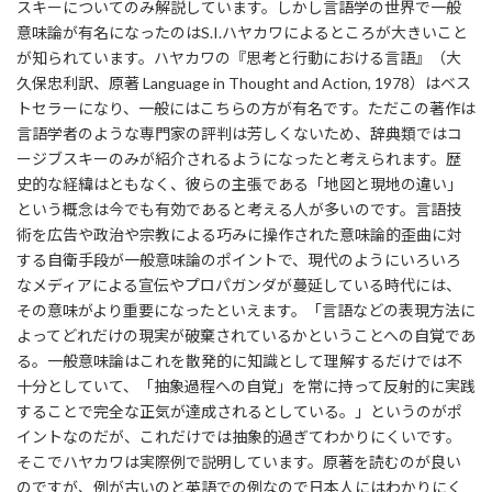
スキーについてのみ解説しています。しかし言語学の世界で一般
意味論が有名になったのはS.I.ハヤカワによるところが大きいこと
が知られています。ハヤカワの『思考と行動における言語』（大
久保忠利訳、原著 Language in Thought and Action, 1978）はベス
トセラーになり、一般にはこちらの方が有名です。ただこの著作は
言語学者のような専門家の評判は芳しくないため、辞典類ではコ
ージブスキーのみが紹介されるようになったと考えられます。歴
史的な経緯はともなく、彼らの主張である「地図と現地の違い」
という概念は今でも有効であると考える人が多いのです。言語技
術を広告や政治や宗教による巧みに操作された意味論的歪曲に対
する自衛手段が一般意味論のポイントで、現代のようにいろいろ
なメディアによる宣伝やプロパガンダが蔓延している時代には、
その意味がより重要になったといえます。「言語などの表現方法に
よってどれだけの現実が破棄されているかということへの自覚であ
る。一般意味論はこれを散発的に知識として理解するだけでは不
十分としていて、「抽象過程への自覚」を常に持って反射的に実践
することで完全な正気が達成されるとしている。」というのがポ
イントなのだが、これだけでは抽象的過ぎてわかりにくいです。
そこでハヤカワは実際例で説明しています。原著を読むのが良い
のですが、例が古いのと英語での例なので日本人にはわかりにく