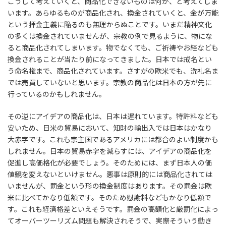
こうして考えていくと、商品化できないものは何か、と考えてしま
います。あらゆるものが商品化され、換金されていくと、金が万能
という拝金主義に陥るのも無理からぬことです。いまだ精神文化
の多くは換金されていませんが、宗教の例で見るように、物にな
ると商品化されてしまいます。物でなくても、ご祈祷やお経なども
換金されることが当たり前になってきました。日本では戒名とい
う命名権まで、商品化されています。さすがの欧米でも、洗礼名ま
では売買していないと思います。宗教の商品化は日本の方が先に
行っているのかもしれません。
その逆にアイデアの商品化は、日本は遅れています。特許料なども
安いため、日米の貿易において、知財の輸出入では日本はかなり
大赤字です。これも宗主国であるアメリカには都合のよい制度かも
しれません。日本の貿易赤字を減らすには、アイデアの商品化を
促進し高価格化が必要でしょう。そのためには、まず日本人の価
値観を変えないといけません。悪事は原則的には商品化されては
いませんが、罰金という形の換金制度はあります。その罰金は欧
米に比べてかなり低額です。そのため慰謝料などもかなり低額で
す。これも経済格差といえそうです。罰金の高額化と厳罰化によっ
てオーバーツーリズム問題も解決されそうで、実際そういう動き