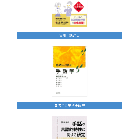
実用手話辞典
基礎から学ぶ手話学