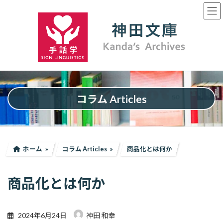
コ
ナ
ン
ビ
テ
ゲ
ン
ー
ツ
シ
へ
ョ
ス
ン
キ
に
ッ
移
プ
動
コラム Articles
ホーム
コラム Articles
商品化とは何か
商品化とは何か
2024年6月24日
神田 和幸