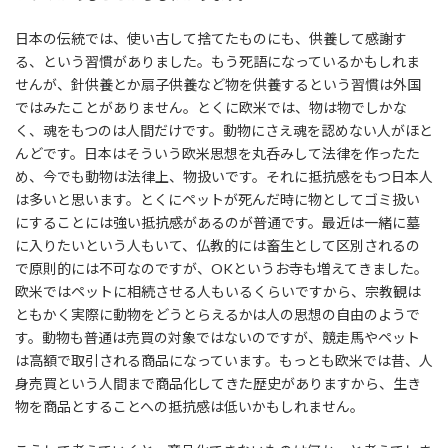
日本の伝統では、使い古して捨てたものにも、供養して感謝す
る、という習慣がありました。もう死語になっているかもしれま
せんが、針供養とか扇子供養など物を供養するという習慣は外国
ではみたことがありません。とくに欧米では、物は物でしかな
く、魂をもつのは人間だけです。動物にさえ魂を認めない人がほと
んどです。日本はそういう欧米思想を丸呑みして法律を作ったた
め、今でも動物は法律上、物扱いです。それに抵抗感をもつ日本人
は多いと思います。とくにペットが死んだ時に物としてゴミ扱い
にすることには強い抵抗感があるのが普通です。最近は一緒に墓
に入りたいという人もいて、仏教的には畜生として区別されるの
で原則的には不可なのですが、OKというお寺も増えてきました。
欧米ではペットに相続させる人もいるくらいですから、宗教観は
ともかく実際に動物をどうとらえるかは人の思想の自由のようで
す。動物も普通は売買の対象ではないのですが、競走馬やペット
は高額で取引される商品になっています。もっとも欧米では昔、人
身売買という人間まで商品化してきた歴史がありますから、生き
物を商品とすることへの抵抗感は低いかもしれません。