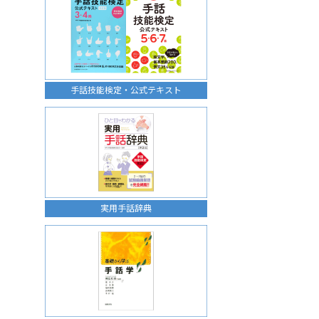
手話技能検定・公式テキスト
実用手話辞典