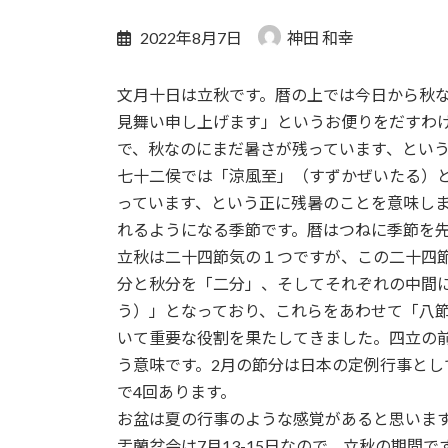
2022年8月7日
神田 和幸
文月十日は立秋です。暦の上では今日から秋
見舞い申し上げます」というお便りをだすわ
で、秋なのにまだ暑さが残っています、とい
七十二侯では「涼風至」（すずかぜいたる）
っています、という正に残暑のことを意味し
れるようになる季節です。暦はつねに季節を
立秋は二十四節気の１つですが、この二十四
分と秋分を「二分」、そしてそれぞれの中間
う）」となっており、これらをあわせて「八
いて重要な役割を果たしてきました。四立の
う意味です。2月の節分は日本の定例行事と
で4回あります。
お盆は夏の行事のような感覚があると思いま
盂蘭盆会は7月13-15日なので、立秋の期間で