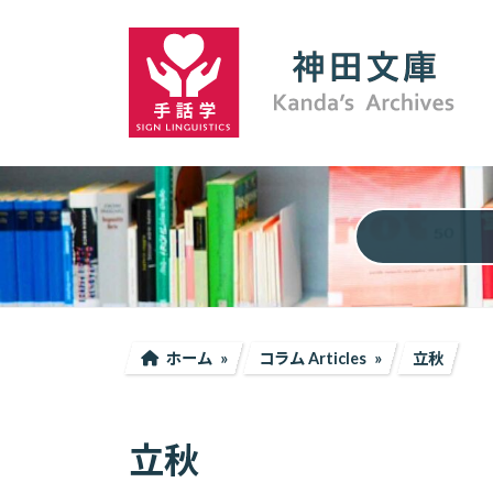
コ
ナ
ン
ビ
テ
ゲ
ン
ー
ツ
シ
へ
ョ
ス
ン
キ
に
ッ
移
プ
動
ホーム
コラム Articles
立秋
立秋