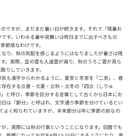
なのですが、まだまだ暑い日が続きます。それで「残暑お
けです。いわゆる暑中見舞いは昨日までに出すべきもの
う季節感なわけです。
となり、秋の気配を感じるようにはなりましたが暑さは残
ます。実際、空の雲も入道雲が減り、秋のうろこ雲が見ら
先取りしていきます。
節気も漢字からわかるように、夏至と冬至を「二至」、春
に存在する立春・立夏・立秋・立冬の「四立（しりゅ
節」と呼び、季節を区分する言葉として古くから日本にお
前日は「節分」と呼ばれ、文字通り季節を分けているとい
してよく知られていますが、本来節分は年に季節の前なの
すが、実際には秋の行事ということになります。旧暦でも
す。新暦になってお盆を8月13-15日にするようになり、真