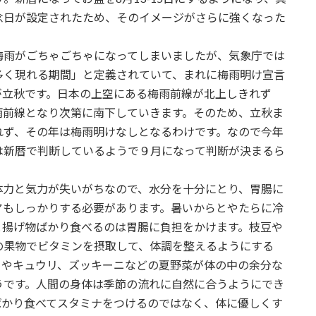
念日が設定されたため、そのイメージがさらに強くなった
梅雨がごちゃごちゃになってしまいましたが、気象庁では
多く現れる期間」と定義されていて、まれに梅雨明け宣言
が立秋です。日本の上空にある梅雨前線が北上しきれず
雨前線となり次第に南下していきます。そのため、立秋ま
れず、その年は梅雨明けなしとなるわけです。なので今年
は新暦で判断しているようで９月になって判断が決まるら
体力と気力が失いがちなので、水分を十分にとり、胃腸に
アもしっかりする必要があります。暑いからとやたらに冷
と揚げ物ばかり食べるのは胃腸に負担をかけます。枝豆や
の果物でビタミンを摂取して、体調を整えるようにする
トやキュウリ、ズッキーニなどの夏野菜が体の中の余分な
うです。人間の身体は季節の流れに自然に合うようにでき
ばかり食べてスタミナをつけるのではなく、体に優しくす