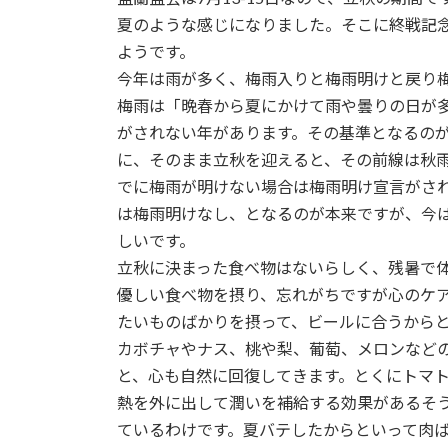
夏のような感じになりました。そこに終戦記
ようです。
今年は雨が多く、梅雨入りと梅雨明けと戻り
梅雨は「晩春から夏にかけて雨や曇りの日が
がされない年があります。その基準となるの
に、そのまま立秋を迎えると、その前線は秋
でに梅雨が明けない場合は梅雨明け宣言がさ
は梅雨明けなし、となるのが本来ですが、今
しいです。
立秋に決まった食べ物はないらしく、残暑で
優しい食べ物を摂り、忘れがちですが心のケ
たいものばかりを摂って、ビールに合うから
カボチャやナス、桃や梨、葡萄、メロンなど
と、心も自然に回復してきます。とくにトマ
熱を外に出して潤いを補給する効果があるそ
ているわけです。夏バテしたからといって肉