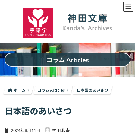
コ
ナ
ン
ビ
テ
ゲ
ン
ー
ツ
シ
へ
ョ
ス
ン
キ
に
ッ
移
プ
動
コラム Articles
ホーム
コラム Articles
日本語のあいさつ
日本語のあいさつ
2024年8月11日
神田 和幸