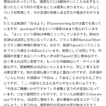
意味はわかっていても、語源などには興味がいくことはまずなく、
知ったところで何かが変わることは滅多にありません。しかしこ
ういう日常語こそ、その言語の背景にある文化や歴史がわかりま
す。
たとえば英語の「おはよう」がGood morning.なのは誰でも知って
いますが、good=godであるという語源はあまり知られていませ
ん。「よい」という意味は神様とリンクしているのです。欧米の
言語はほぼ同じ文化になっています。フランス語のBon jourのbon
もラテン語の神様の意味です。なので、英語でgoodというところ
をフランス語ならほぼbonといいます。思想としては同じです。中
国語の定番であるニイハオもハオは好でgoodと同じ意味なので、
広く考えれば同じ思想です。もっとも中国語はシナ・チベット語
族なので、類縁関係はほぼないといえますから、同じと考えるの
は要注意です。他の言語も調べて見ると面白いのですが、日本語の
「こんにちは」の語源は「今日は…」であることはどなたもごぞん
じですが、「…」の部分となるとあやふやな人も多いようです。
「今日はご機嫌いかがですか？」の省略と言うのが定説になって
います。つまり疑問文だったのです。そういえば英語だとHow are
you?ですから、ほぼ同じ意味です。昔の華族の女性などが「ごき
げんよう」と言うのは、室町時代の宮中の女官が始まりだそう