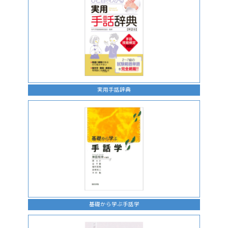
実用手話辞典
基礎から学ぶ手話学