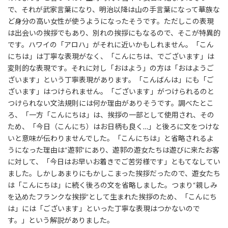
で、それが武家言葉になり、明治以降は山の手言葉になって華族な
ど身分の高い女性が使うようになったそうです。ただしこの表現
は出会いの挨拶でもあり、別れの挨拶にもなるので、そこが特異的
です。ハワイの「アロハ」がそれに近いかもしれません。「こん
にちは」は丁寧な表現がなく、「こんにちは、でございます」は
変則的な表現です。それに対し「おはよう」の方は「おはようご
ざいます」という丁寧表現があります。「こんばんは」にも「ご
ざいます」はつけられません。「ございます」がつけられるのと
つけられない文法規則には何か理由がありそうです。調べたとこ
ろ、「一方「こんにちは」は、挨拶の一部として使用され、その
ため、「今日（こんにち）はお日柄も良く…」と後ろに文をつけな
いと意味が伝わりませんでした。「こんにちは」と省略されるよ
うになった理由は“遊郭”にあり、遊郭の遊女たちは遊びに来たお客
に対して、「今日はお早いお着きでご苦労様です」ともてなしてい
ました。しかしあまりにもかしこまった挨拶だったので、遊女たち
は「こんにちは」に続く後ろの文を省略しました。つまり“親しみ
を込めたフランクな挨拶”として生まれた挨拶のため、「こんにち
は」には「ございます」といった丁寧な表現はつかないので
す。」という解説がありました。