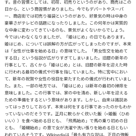
す。昔の習慣としては、初荷、初売りというのがあり、商売はこの
日から、という商習慣がありました。今でもデパートやスーパ
ー、商店街では初売り福袋というのがあり、好景気の時は中身の
豪華さがテレビの話題になったりしました。この何年かは実質的
な中身に変わってきているのも、景気がよくないからでしょう。
今ではいわなくなりましたが、「姫はじめ」の日でもあります。
姫はじめ、については誤解の方が広がってしまったのですが、本来
は「女性が仕事を始める日」の意味でした。「男女性交を始めて
する日」という俗説が広がりすぎてしまいました。旧暦の新年の
行事として、古くから「姫はじめ」とは、旧暦の新年を迎えた時
に行われる最初の儀式や行事を指していました。特に宮中におい
て、新年の祝賀や女性の役目を果たすための儀式が行われていまし
た。また、一部の地方では、「姫はじめ」は新年の最初の掃除を
意味しました。この行事では、家の中を清め、新しい年を迎える
ための準備をするという意味があります。しかし、由来は諸説あ
ってはっきりしておらず、本来は何をする行事であったのかもわか
っていないのだそうです。正月に軟らかく炊いた飯（=姫飯〈ひめ
いい〉）を食べ始める日とも、「飛馬始め」で馬の乗り初めの日
とも、「姫糊始め」の意で女が洗濯や洗い張りを始める日ともい
われているそうです。Wikipediaは「最も有力な説は、正月の強飯