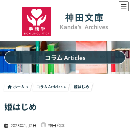
コ
ナ
ン
ビ
テ
ゲ
ン
ー
ツ
シ
へ
ョ
ス
ン
キ
に
ッ
移
プ
動
コラム Articles
ホーム
コラム Articles
姫はじめ
姫はじめ
2025年1月2日
神田 和幸