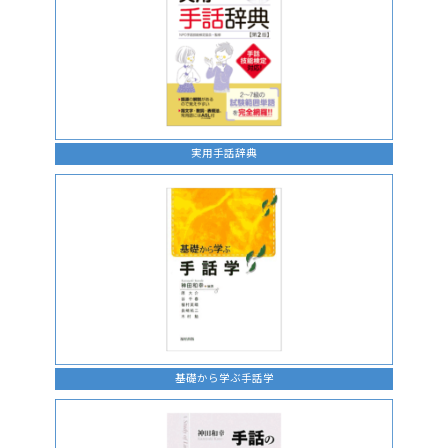
実用手話辞典
基礎から学ぶ手話学