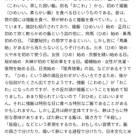
（こわいい。蒸した固い飯。別名「おこわ」）から、初めて姫飯
（ひめいい。柔らかい飯）を食べる日というものである。昔は、
祭の間には強飯を食べ、祭が終わると姫飯を食べていた。」とし
ています。諸説も紹介されており、姫飯（ひめいい）始め - 正月に
初めて炊く軟らかめの飯という説の他に、飛馬（ひめ）始め - 乗馬
初めの日。『梁塵秘抄』の用字であるといい、しかし別に「馬乗
始」があるから当たらないとしりぞけられる。火水（ひめ）始め -
火や水を初めて使う日。女伎（ひめ）始め - 衣服を縫い始める日。
秘め始め - 夫婦が初めて秘め事をする日。姫糊始め - 女性が洗濯・
張物を始める日。日見始め - 『理斉随筆』の説。などがあるそうで
す。「ひめ」という語の語呂合わせがいろいろできるため、後か
ら俗説がたくさん出てきたようです。強飯（こわめし）が「おこ
わ」になったのですが、その反対語が姫飯ということを始めて知
りました。あまり知られていないので「おひめ」とはいいませ
ん。それに強飯は特別な日に食べる特別なご飯であることがある
かもしれません。しかし正月は餅が主体ですから、餅はさらに特
別な意味があります。ぼた餅にする飯は、搗き方で「半殺し」
「皆殺し」などという表現をするのも、おもしろい習慣です。飯
の固さで分けたり、搗いて餅にする過程で分けたり、日本文化と米