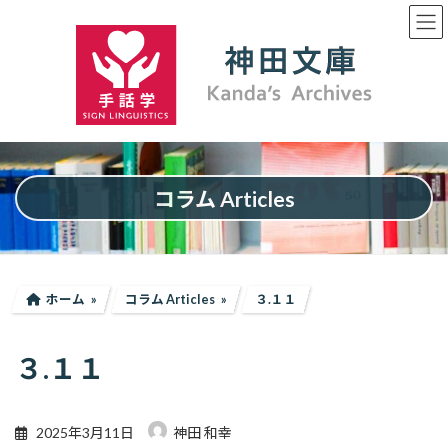
コ
ナ
ン
ビ
テ
ゲ
ン
ー
ツ
シ
へ
ョ
ス
ン
キ
に
ッ
移
プ
動
コラム Articles
ホーム
コラム Articles
３.１１
３.１１
2025年3月11日
神田 和幸