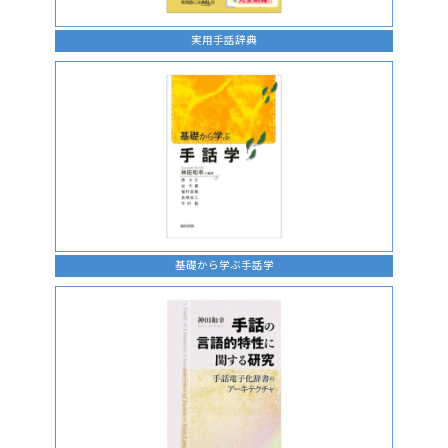
実用手話辞典
基礎から学ぶ手話学