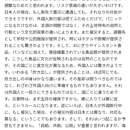
頻繁なためだと思われます。リスク意識の違いが大きいわけです。
日本人の場合、もし旅先で震災に遭遇しても、それなりの対処が
できそうですが、外国人旅行客は慌てふためくだけで、パニック
になるだけなのは、言語の問題ではなく、その土地特有の自然と
行動という文化的背景の違いによります。また被災すると、避難先
として学校や公的施設が提供され、時にはホテルや旅館が提供さ
れることも驚きのようです。そして、おにぎりやインスタント食
品、パンなどに加えて、普段備蓄されている食品類が提供されま
す。こうした食品に文化が反映されるのは当然のことなのです
が、その国ごとに食文化が異なるため、外国人には驚きのようで
す。いわゆる「炊き出し」が提供されることは、ほぼ同じでも、
炊き出しの中身はかなり違います。その是非は問うべきものでは
なく、わざわざ外国人向けに準備するものでもありません。それ
は外国人と一括りにできるものではなく、国ごとに違うためで
す。災害時は、まず生存の確保ですから、郷に入りては郷に従
え、というルールになります。逆にいえば、日本人が外国旅行中
に、もし被災した場合、その被災内容は日本とは異なり、対応も
異なる、ということでもあります。そして、それはいつ起こるか予
想もできません。「自助、共助、公助」が重要と言われますが、海