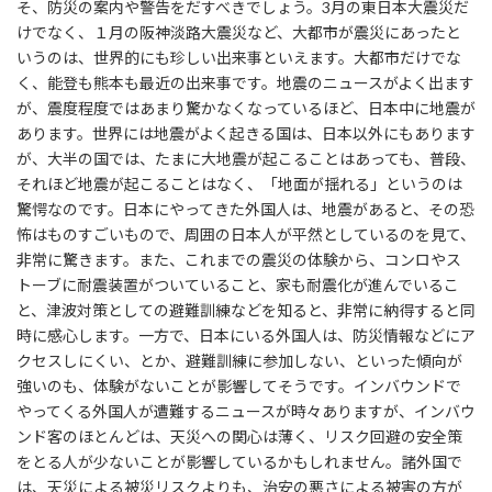
そ、防災の案内や警告をだすべきでしょう。3月の東日本大震災だ
けでなく、１月の阪神淡路大震災など、大都市が震災にあったと
いうのは、世界的にも珍しい出来事といえます。大都市だけでな
く、能登も熊本も最近の出来事です。地震のニュースがよく出ます
が、震度程度ではあまり驚かなくなっているほど、日本中に地震が
あります。世界には地震がよく起きる国は、日本以外にもあります
が、大半の国では、たまに大地震が起こることはあっても、普段、
それほど地震が起こることはなく、「地面が揺れる」というのは
驚愕なのです。日本にやってきた外国人は、地震があると、その恐
怖はものすごいもので、周囲の日本人が平然としているのを見て、
非常に驚きます。また、これまでの震災の体験から、コンロやス
トーブに耐震装置がついていること、家も耐震化が進んでいるこ
と、津波対策としての避難訓練などを知ると、非常に納得すると同
時に感心します。一方で、日本にいる外国人は、防災情報などにア
クセスしにくい、とか、避難訓練に参加しない、といった傾向が
強いのも、体験がないことが影響してそうです。インバウンドで
やってくる外国人が遭難するニュースが時々ありますが、インバウ
ンド客のほとんどは、天災への関心は薄く、リスク回避の安全策
をとる人が少ないことが影響しているかもしれません。諸外国で
は、天災による被災リスクよりも、治安の悪さによる被害の方が