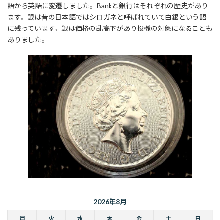
語から英語に変遷しました。Bankと銀行はそれぞれの歴史があり
ます。銀は昔の日本語ではシロガネと呼ばれていて白銀という語
に残っています。銀は価格の乱高下があり投機の対象になることも
ありました。
2026年8月
月
火
水
木
金
土
日