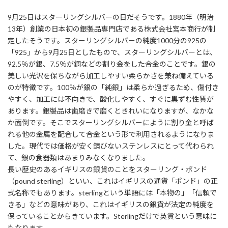
9月25日はスターリングシルバーの日だそうです。1880年（明治
13年）創業の日本初の銀製品専門店である株式会社宮本商行が制
定したそうです。スターリングシルバーの純度1000分の925の
「925」から9月25日としたもので、スターリングシルバーとは、
92.5％が銀、7.5％が銅などの割り金をした合金のことです。銀の
美しい光沢を保ちながら加工しやすい柔らかさを兼ね備えている
のが特徴です。100％が銀の「純銀」は柔らか過ぎるため、傷付き
やすく、加工には不向きで、酸化しやすく、すぐに黒ずむ性質が
あります。銀製品は歯磨きで磨くときれいになりますが、なかな
か面倒です。そこでスターリングシルバーにように割り金と呼ば
れる他の金属を配合して合金という形で利用されるようになりま
した。現代では価格が安く錆びないステンレスにとって代わられ
て、銀の食器類はあまりみなくなりました。
長い歴史のあるイギリスの銀貨のことをスターリング・ポンド
（pound sterling）といい、これはイギリスの通貨「ポンド」の正
式名称でもあります。sterlingという単語には「本物の」「信頼で
きる」などの意味があり、これはイギリスの銀貨が法定の純度を
保っていることからきています。Sterlingだけで英貨という意味に
もなります。