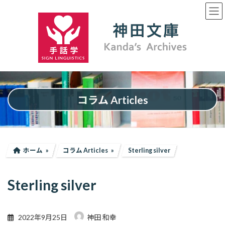
コ
ナ
ン
ビ
テ
ゲ
ン
ー
ツ
シ
へ
ョ
ス
ン
キ
に
ッ
移
プ
動
コラム Articles
ホーム
コラム Articles
Sterling silver
Sterling silver
2022年9月25日
神田 和幸