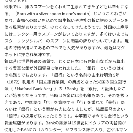
欧米では「銀のスプーンをくわえて生まれてきた子どもは幸せにな
る」（Born with a silver spoon in one's mouth）ということわざが
あり、幸福への願いを込めて誕生祝いや洗礼の折に銀のスプーンを
贈る風習がありますが、少なくなってきたようです。外国の土産屋
にはコレクター用のスプーンがおいてありますが、多くはいまでも
スターリングシルバーのスプーンに陶製の飾りがついています。現
地の特徴が描いてあるので今でも人気がありますが、最近はマグ
ネットに押され気味です。
銀は昔は世界共通の通貨で、とくに日本は石見銀山などから算出
する豊富な銀が外国貿易に使われました。「銀行」というのはそ
の名残りでもあります。「銀行」という名前の由来は明治 5年
（1872）制定の「国立銀行条例」の典拠となった米国の国立銀行
法（「National Bank Act」）の「Bank」を「銀行」と翻訳したこ
とが始まりだそうです。当時はお金には金も銀もあり、それを扱う
店であり、中国語で「店」を意味する「行」を重ねて「金行」あ
るいは「銀行」という案が有力になりましたが、結局語呂のよい
「銀行」の採用が決まったそうです。中華圏では今でも金行という
貴金属店があります。Bankの語源は15世紀にイタリアの両替商が
使用したBANCO（カウンター）がフランス語に入り、古ゲルマン