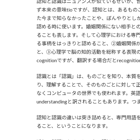
認知と認識はニュアンスが似ているせいか、
ず本来の意味tioですが、認知とは、あるも
た今まで知らなかったことや、ぼんやりとし
認める時に使います。婚姻関係にない相手と
ることも表します。そして心理学における専
る事柄をはっきりと認めること、②婚姻関係
と、③心理学で脳の知的活動を総称する表現
cognitionですが、翻訳する場合だとrecogni
認識とは「認識」は、ものごとを知り、本質
り、理解することで、そのものごとに対して
なくコンピュータの世界でも使われます。英語の基本はreco
understandingと訳されることもあります。つまり
認知と認識の違いは突き詰めると、専門用語
ること、ということになります。