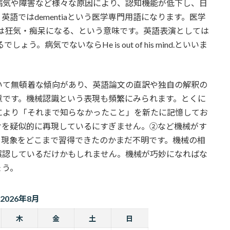
病気や障害など様々な原因により、認知機能が低下し、日
語ではdementiaという医学専門用語になります。医学
tとは狂気・痴呆になる、という意味です。英語表演としては
でしょう。病気でないならHe is out of his mind.といいま
いて無頓着な傾向があり、英語論文の直訳や独自の解釈の
意です。機械認識という表現も頻繁にみられます。とくに
により「それまで知らなかったこと」を新たに記憶してお
けを疑似的に再現しているにすぎません。②など機械がす
う現象をどこまで習得できたのかまだ不明です。機械の相
誤認しているだけかもしれません。機械が巧妙になればな
ょう。
2026年8月
木
金
土
日