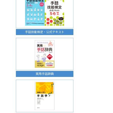
手話技能検定・公式テキスト
実用手話辞典