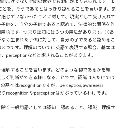
世間だけでなく学問の世界でも混同がよく見られます。ま
のごとを、そうであるとはっきり認めることを言います。ま
か感じていなかったことに対して、現実として受け入れて
の子供を、自分の子供であると認めて、法律的な関係を作
門用語です。つまり認知には３つの用法があります。①あ
がなく生まれた子供に対して、自分の子であると認めるこ
の３つです。理解のついでに英語で表現する場合、基本は
tion、perceptionなどと訳されることがあります。
を理解することを言います。どのような物であるかを知
正しく判断ができる様になることです。認識は人だけでは
gnitionですが、perception, awareness,
recognition やperceptionはかぶっているわけです。
を除く一般用語としては認知＝認めること、認識＝理解す