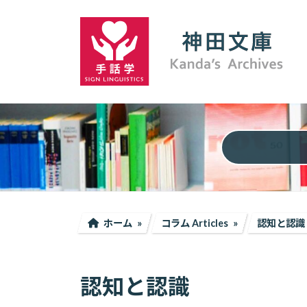
コ
ナ
ン
ビ
テ
ゲ
ン
ー
ツ
シ
へ
ョ
ス
ン
キ
に
ッ
移
プ
動
ホーム
コラム Articles
認知と認識
認知と認識