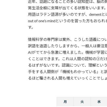
近年、話題になることの多い認知症は、脳の
常生活全般に支障が出てくる状態をいいます。英
用語はラテン語源が多いのですが、demen
out of one’s mindというのを習った方もおられる
す。
情報科学の専門家は案外、こうした語義につ
訳語を造語したりしますから、一般人は要注
AIがでてから急激に増えました。機械が学習
くことはできます。これは人間の認知の③だ
るはずがないです。認識について、理解とい
手をする人間側が「機械もわかっている」と
るほど騙される人間も増えていっくことでし
月
火
水