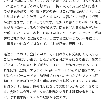
会計は帳簿につけたりして、数字を書き込むことで、収入や支出と
いう過去のできごとの記録です。単純に収入と支出と残額を書く
のが単式簿記で、家計簿や普通の会計はこれで間に合います。しか
し利益をきちんと計算しようとすると、内容ごとに分類する必要
が出てきます。これが仕分けです。仕訳（と書くことが多い）をし
ながら帳簿をつけるのが複式簿記で、階層化されるため理解がや
や難しくなります。本来、仕訳は自由にやってよいのですが、税務
署など社外の人に理解できるようにするには一定のルールによっ
て帳簿をつけなくてはならず、これが厄介の原因です。
経理というのは、会計の中で、その日のうちに分類して記入する
ことを一般にいいます。したがって日付が重要になります。商店な
どでは日ごとの売り上げが大切ですから、経理が必要であり、そ
れを記録（登録）することがregisterでレジはその省略型です。レ
ジは今やバーコードで自動記録されます。それが会計ソフトと連
動していれば経理や会計の手間はかなり軽減されます。また誤記
も減ります。反面、機械任せになって実態がつかみにくくなりま
す。会計という過去データから財務という将来計画を考えるに
は、まず根本的システムの理解が必要です。