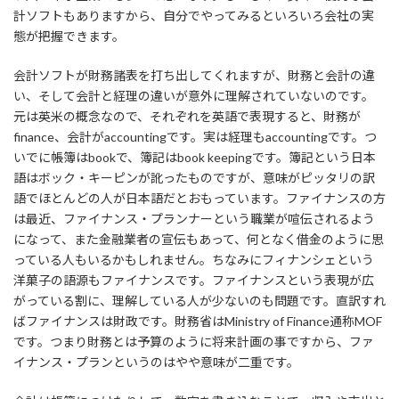
計ソフトもありますから、自分でやってみるといろいろ会社の実
態が把握できます。
会計ソフトが財務諸表を打ち出してくれますが、財務と会計の違
い、そして会計と経理の違いが意外に理解されていないのです。
元は英米の概念なので、それぞれを英語で表現すると、財務が
finance、会計がaccountingです。実は経理もaccountingです。つ
いでに帳簿はbookで、簿記はbook keepingです。簿記という日本
語はボック・キーピンが訛ったものですが、意味がピッタリの訳
語でほとんどの人が日本語だとおもっています。ファイナンスの方
は最近、ファイナンス・プランナーという職業が喧伝されるよう
になって、また金融業者の宣伝もあって、何となく借金のように思
っている人もいるかもしれません。ちなみにフィナンシェという
洋菓子の語源もファイナンスです。ファイナンスという表現が広
がっている割に、理解している人が少ないのも問題です。直訳すれ
ばファイナンスは財政です。財務省はMinistry of Finance通称MOF
です。つまり財務とは予算のように将来計画の事ですから、ファ
イナンス・プランというのはやや意味が二重です。