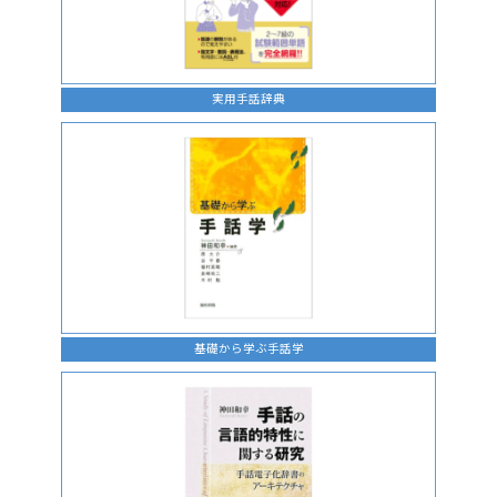
実用手話辞典
基礎から学ぶ手話学