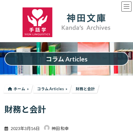
コ
ナ
ン
ビ
テ
ゲ
ン
ー
ツ
シ
へ
ョ
ス
ン
キ
に
ッ
移
プ
動
コラム Articles
ホーム
コラム Articles
財務と会計
財務と会計
2023年3月16日
神田 和幸