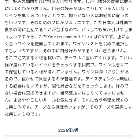
す。好みの問題だけに拘る人は拘ります。しかし嗜好の問題は他人
にはよくわかりません。自分の好みがはっきりしている人は合う
ワインを早くみつけることです。拘りがない人はお勧めに従うの
もいいです。そのためのプロがソムリエです。ただ日本人は外国で
食事の前に会話することが苦手なので、どうしても気が引けてしま
うようですから、ただYour recommend.といえばOKです。正によ
く合うワインを推薦してくれます。ワインリストを眺めて選択し
てもよいのですが、その中に自分好みがあるとはかぎりません。
そこで注文すると栓を抜いて、テーブルに置いてくれます。これは
栓が濡れているかどうかをチェックする目的で、ワイン瓶を立て
て保管していると栓が濡れていません。ワインは滓（おり）があ
るので、寝かせて保管するのが普通です。テイスティングは無理に
する必要はないですが、酸化具合などをチェックします。好みで
ない場合は交換できますが、当然支払いはしなくてはいけませ
ん。まあややこしいルールを気にせず、それに合う料理を探すの
も楽しみです。チーズならほぼ合いますが、そのチーズの選択もま
た楽しいものです。
2026年8月