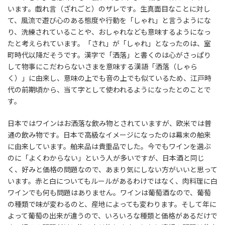
います。戯れ言（ざれごと）のザレです。生真面目なことに対し
て、風流で遊び心のある態度や行動を「しゃれ」と言うようにな
り、洗練されていることや、おしゃれなども意味するようになっ
たと考えられています。「され」が「しゃれ」となったのは、室
町時代以降だそうです。漢字で「洒落」と書くのは心がさっぱり
して物事にこだわらないさまを意味する漢語「洒落（しゃら
く）」に由来し、意味の上でも音の上でも似ているため、江戸時
代の前期頃から、当て字として使われるようになったとのことで
す。
日本ではワインはお洒落な飲み物とされていますが、欧米では普
通の飲み物です。日本で高級なイメージになったのは幕末の舶来
に由来しています。舶来品は貴重品でした。今でもワインを選ぶ
のに「よくわからない」という人が多いですが、日本酒と同じ
く、好みと価格の問題なので、あまり気にしない方がいいと思って
います。赤と白についてもルールがあるわけではなく、肉料理に白
ワインでも何も問題はありません。ワインは葡萄酒なので、葡萄
の種類で味が変わるのと、産地によっても変わります。そして年に
よって葡萄の出来が違うので、いろいろな種類と価格があるだけで