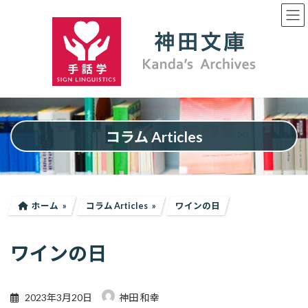
コ
ナ
ン
ビ
テ
ゲ
ン
ー
ツ
シ
へ
ョ
ス
ン
キ
に
ッ
移
プ
動
コラム Articles
ホーム
コラム Articles
ワインの日
ワインの日
2023年3月20日
神田 和幸