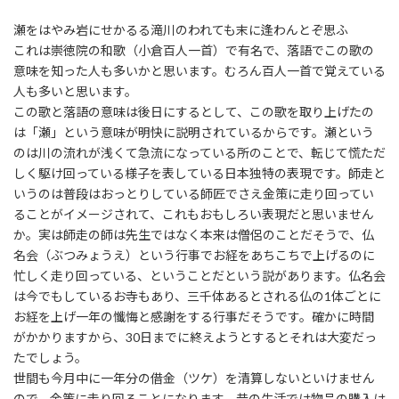
瀬をはやみ岩にせかるる滝川のわれても末に逢わんとぞ思ふ
これは崇徳院の和歌（小倉百人一首）で有名で、落語でこの歌の
意味を知った人も多いかと思います。むろん百人一首で覚えている
人も多いと思います。
この歌と落語の意味は後日にするとして、この歌を取り上げたの
は「瀬」という意味が明快に説明されているからです。瀬という
のは川の流れが浅くて急流になっている所のことで、転じて慌ただ
しく駆け回っている様子を表している日本独特の表現です。師走と
いうのは普段はおっとりしている師匠でさえ金策に走り回ってい
ることがイメージされて、これもおもしろい表現だと思いません
か。実は師走の師は先生ではなく本来は僧侶のことだそうで、仏
名会（ぶつみょうえ）という行事でお経をあちこちで上げるのに
忙しく走り回っている、ということだという説があります。仏名会
は今でもしているお寺もあり、三千体あるとされる仏の1体ごとに
お経を上げ一年の懺悔と感謝をする行事だそうです。確かに時間
がかかりますから、30日までに終えようとするとそれは大変だっ
たでしょう。
世間も今月中に一年分の借金（ツケ）を清算しないといけません
ので、金策に走り回ることになります。昔の生活では物品の購入は