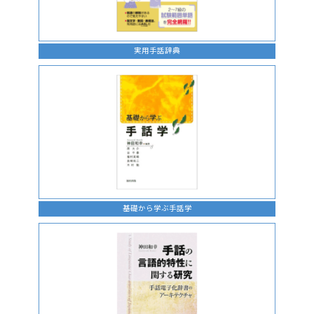
実用手話辞典
基礎から学ぶ手話学