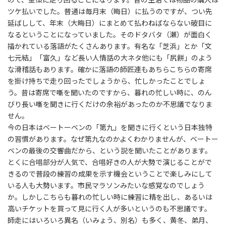
ツケ払いでした。普通は毎月末（晦日）に払うのですが、つい先
延ばしして、年末（大晦日）にまとめて払わねばならない破目に
なるということになっていました。そのドタバタ（瀬）が面白く
描かれている落語がたくさんあります。有名な「芝浜」とか「文
七元結」「富久」など長い人情話の大ネタ他にも「尻餅」のよう
な滑稽話もあります。確かに落語の師匠連もあちらこちらの寄席
を掛け持ちで走り回ったでしょうから、忙しかったことでしょ
う。昔は寄席で噺を聞いたのですから、暮れの忙しい時に、のん
びり長い噺を聞きに行くだけの余裕があったのか不思議でなりま
せん。
今の日本はベートーベンの「第九」を聞きに行くという日本独特
の習慣があります。なぜ第九なのかよくわかりませんが、ベートー
ベンの最後の交響曲だから、という説を聞いたことがあります。
とくに合唱部分が人気で、合唱好きの人が大勢で演じることがで
きるので普段の練習の成果を示す機会ということで楽しみにして
いる人も大勢います。市民マラソンみたいな感覚なのでしょう
か。しかしこちらも暮れの忙しい時に練習に精を出し、あるいは
高いチケットを買って見に行く人が多いというのも不思議です。
師走にはいろいろ異名（いみょう、別名）も多く、黄冬、弟月、