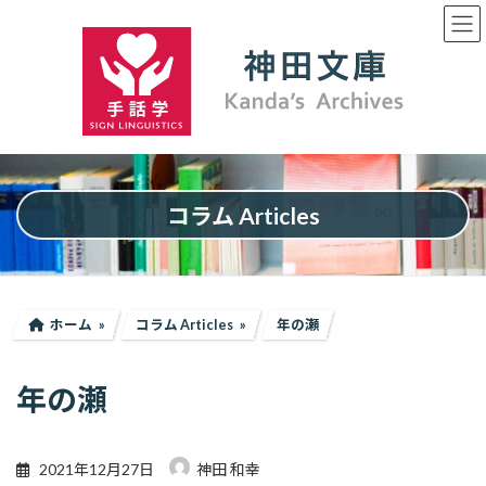
コ
ナ
ン
ビ
テ
ゲ
ン
ー
ツ
シ
へ
ョ
ス
ン
キ
に
ッ
移
プ
動
コラム Articles
ホーム
コラム Articles
年の瀬
年の瀬
2021年12月27日
神田 和幸