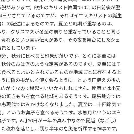
伝説があります。欧州のキリスト教国ではこの日前後が聖
4日とされているのですが、それはイエスキリストの誕生
書）の記述によるものです。夏至と時期が重なるのは、
あり、クリスマスが冬至の祭りと重なっていることと同じ
が現れるという言い伝えがあり、その夜を舞台にしたシェ
背景としています。
春分、秋分に比べると印象が薄いです。とくに冬至には
、秋分のおはぎのような定番があるのですが、夏至にはそ
に食べるとよいとされているものが地域ごとに存在するよ
ように稲の根が広く深く張るように」という田植えの後の
末広がりなので縁起もいいかもしれません。関東では小麦
餅の焼きもちを食べる地域もあるそうです。尾張地方では
れも現代ではみかけなくなりました。夏至は二十四節気で
月」というお菓子を食べるそうです。水無月というのは白
子です。6月30日が一年の真ん中なので夏越（なごし）
った穢れを落とし、残り半年の息災を祈願する神事です。