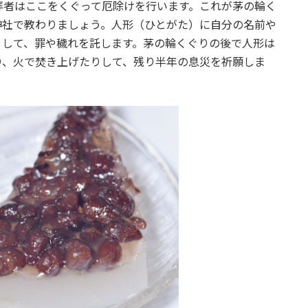
拝者はここをくぐって厄除けを行います。これが茅の輪く
神社で教わりましょう。人形（ひとがた）に自分の名前や
りして、罪や穢れを託します。茅の輪くぐりの後で人形は
り、火で焚き上げたりして、残り半年の息災を祈願しま