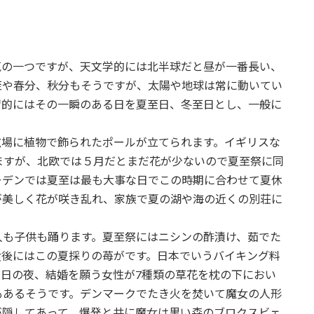
節気の一つですが、天文学的には北半球だと昼が一番長い、
至や春分、秋分もそうですが、太陽や地球は常に動いてい
習的にはその一瞬のある日を夏至日、冬至日とし、一般に
広場に植物で飾られたポールが立てられます。イギリスな
ますが、北欧では５月だとまだ花が少ないので夏至祭に同
ーデンでは夏至は最も大事な日でこの時期に合わせて夏休
が美しく花が咲き乱れ、家族で夏の湖や海の近くの別荘に
人も子供も踊ります。夏至祭にはニシンの酢漬け、茹でた
食後にはこの夏採りの苺がです。日本でいうバイキング料
日の夜、結婚を願う女性が7種類の草花を枕の下におい
もあるそうです。デンマークでたき火を焚いて魔女の人形
が隠してあって、爆発と共に魔女は黒い森のブロクスビェ