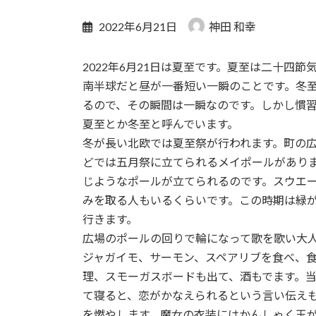
2022年6月21日
神田 和幸
2022年6月21日は夏至です。夏至は二十四
南半球だと昼が一番短い一瞬のことです。冬
るので、その瞬間は一瞬なのです。しかし慣
夏至とか冬至と呼んでいます。
冬が長い北欧では夏至祭が行われます。町の
どでは五月祭に立てられるメイポールがあり
じようなポールが立てられるのです。スウエ
みを取る人もいるくらいです。この時期は緑
行きます。
広場のポールの回りで輪になって歌を歌い大
ジャガイモ、サーモン、スペアリブを食べ、
理、スモーガスボードも出て、酒もでます。当
て寝ると、恋がかなえられるという言い伝え
を燃やします。魔女の衣装にはかんしゃく玉