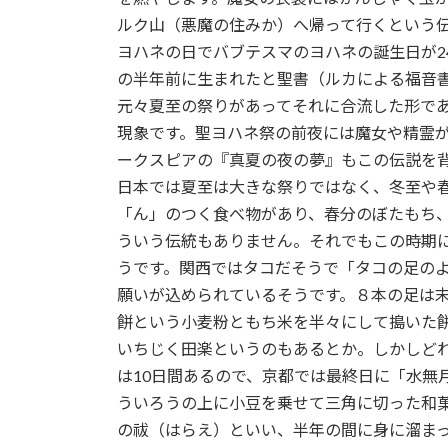
ルク山（悪魔の住みか）へ帰って行くという
ヨハネの日でバブテスマのヨハネの誕生日が2
の半年前に生まれたと聖書（ルカによる福音
元々夏至の祭りがあってそれに合流した形で
現象です。聖ヨハネ祭の前夜には魔女や精霊
ークスピアの『真夏の夜の夢』もこの伝説を
日本では夏至は大きな祭りではなく、冬至や
「ん」のつく食べ物があり、春分のぼたもち
ういう伝統もありません。それでもこの時期
うです。関西ではタコだそうで「タコの足の
願いが込められているそうです。８本の足は
餅という小麦粉ともち米を半々にして搗いた
いちじく田楽というのもあるとか。しかしど
は10日間あるので、京都では最終日に「水無
ういろうの上に小豆を乗せて三角に切った和菓
の祓（はらえ）といい、半年の間に身に溜ま