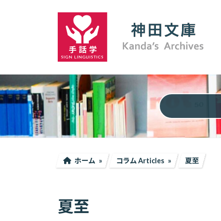
コ
ナ
ン
ビ
テ
ゲ
ン
ー
ツ
シ
へ
ョ
ス
ン
キ
に
ッ
移
プ
動
ホーム
コラム Articles
夏至
夏至