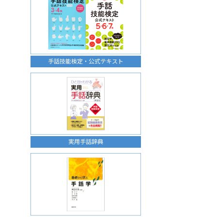
手話技能検定・公式テキスト
実用手話辞典