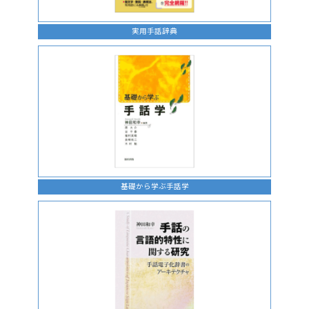
実用手話辞典
基礎から学ぶ手話学