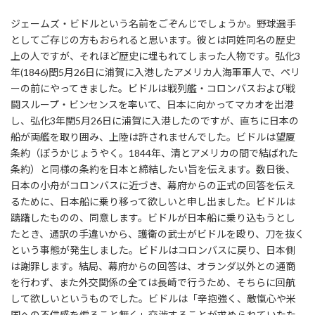
ジェームズ・ビドルという名前をごぞんじでしょうか。野球選手
としてご存じの方もおられると思います。彼とは同姓同名の歴史
上の人ですが、それほど歴史に埋もれてしまった人物です。弘化3
年(1846)閏5月26日に浦賀に入港したアメリカ人海軍軍人で、ペリ
ーの前にやってきました。ビドルは戦列艦・コロンバスおよび戦
闘スループ・ビンセンスを率いて、日本に向かってマカオを出港
し、弘化3年閏5月26日に浦賀に入港したのですが、直ちに日本の
船が両艦を取り囲み、上陸は許されませんでした。ビドルは望厦
条約（ぼうかじょうやく。1844年、清とアメリカの間で結ばれた
条約）と同様の条約を日本と締結したい旨を伝えます。数日後、
日本の小舟がコロンバスに近づき、幕府からの正式の回答を伝え
るために、日本船に乗り移って欲しいと申し出ました。ビドルは
躊躇したものの、同意します。ビドルが日本船に乗り込もうとし
たとき、通訳の手違いから、護衛の武士がビドルを殴り、刀を抜く
という事態が発生しました。ビドルはコロンバスに戻り、日本側
は謝罪します。結局、幕府からの回答は、オランダ以外との通商
を行わず、また外交関係の全ては長崎で行うため、そちらに回航
して欲しいというものでした。ビドルは「辛抱強く、敵愾心や米
国への不信感を煽ること無く」交渉することが求められていたた