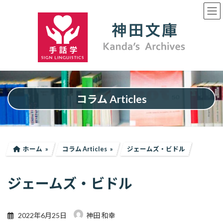
コ
ナ
ン
ビ
テ
ゲ
ン
ー
ツ
シ
へ
ョ
ス
ン
キ
に
ッ
移
プ
動
コラム Articles
ホーム
コラム Articles
ジェームズ・ビドル
ジェームズ・ビドル
2022年6月25日
神田 和幸