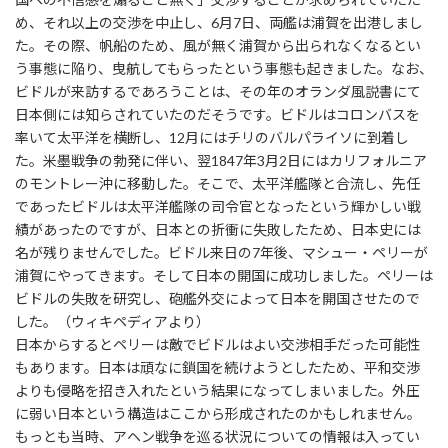
め、それ以上の交渉を中止し、6月7日、両艦は浦賀を出港しまし
た。その際、帆船のため、風が無く浦賀から出られなくなるとい
う事態に陥り、曳航してもらったという事態も起きました。なお、
ビドルが来訪するであろうことは、その年のオランダ風説書にて
日本側には知らされていたのだそうです。ビドルはコロンバスを
率いて太平洋を横断し、12月にはチリのバルパライソに到着し
た。米墨戦争の勃発に伴い、翌1847年3月2日にはカリフォルニア
のモントレー沖に移動した。そこで、太平洋艦隊と合流し、先任
であったビドルは太平洋艦隊の司令官となったという輝かしい戦
績があったのですが、日本との折衝に失敗したため、日本史には
名が残りませんでした。ビドル来日の7年後、マシュー・ペリーが
浦賀にやってきます。そして日本の開国に成功しました。ペリーは
ビドルの失敗を研究し、砲艦外交によって日本を開国させたので
した。（ウィキペディアより）
日本からするとペリーは敵でビドルはよい交渉相手だった可能性
もあります。日本は頑なに鎖国を続けようとしたため、平和交渉
よりも侵略を招き入れたという結果になってしまいました。外圧
に弱い日本という構造はここから形成されたのかもしれません。
もっとも当時、アヘン戦争を巡る状況についての情報は入ってい