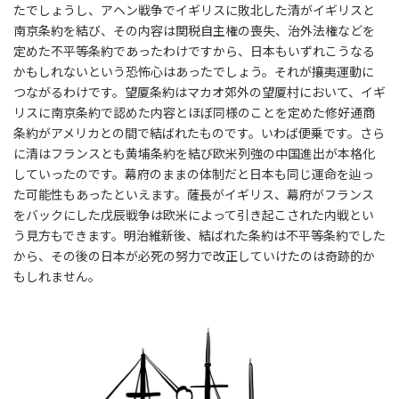
たでしょうし、アヘン戦争でイギリスに敗北した清がイギリスと
南京条約を結び、その内容は関税自主権の喪失、治外法権などを
定めた不平等条約であったわけですから、日本もいずれこうなる
かもしれないという恐怖心はあったでしょう。それが攘夷運動に
つながるわけです。望厦条約はマカオ郊外の望厦村において、イギ
リスに南京条約で認めた内容とほぼ同様のことを定めた修好通商
条約がアメリカとの間で結ばれたものです。いわば便乗です。さら
に清はフランスとも黄埔条約を結び欧米列強の中国進出が本格化
していったのです。幕府のままの体制だと日本も同じ運命を辿っ
た可能性もあったといえます。薩長がイギリス、幕府がフランス
をバックにした戊辰戦争は欧米によって引き起こされた内戦とい
う見方もできます。明治維新後、結ばれた条約は不平等条約でした
から、その後の日本が必死の努力で改正していけたのは奇跡的か
もしれません。