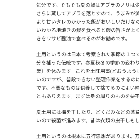
気分です。そもそも夏の鰻はアブラのノリは
さらに蒸してアブラを落とすので、うまみが
より甘いタレのかかった飯がおいしいだけな
いわゆる地焼きの鰻を食べると鰻の旨さがよ
きをワサビ醤油で食べるのがお勧めです。
土用というのは日本で考案された季節の１つ
分を補った伝統です。春夏秋冬の季節の変わり
業）を休みます。これを土旺用事(どおうよう
いのですが、普段できない整理作業をするの
です。不要なものは供養して捨てるのによい
ともありえます。まずは身の周りのものを要
夏土用には梅を干したり、どくだみなどの薬
いので殺菌が進みます。昔は衣類の虫干しも
土用というのは根本に五行思想があります。