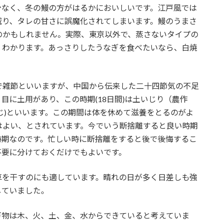
少なく、冬の鰻の方がはるかにおいしいです。江戸風では
減り、タレの甘さに誤魔化されてしまいます。鰻のうまさ
のかもしれません。実際、東京以外で、蒸さないタイプの
くわかります。あっさりしたうなぎを食べたいなら、白焼
で雑節といいますが、中国から伝来した二十四節気の不足
目に土用があり、この時期(18日間)は土いじり（農作
じ)といいます。この期間は体を休めて滋養をとるのがよ
はよい、とされています。今でいう断捨離すると良い時期
時期なのです。忙しい時に断捨離をすると後で後悔するこ
不要に分けておくだけでもよいです。
草を干すのにも適しています。晴れの日が多く日差しも強
していました。
万物は木、火、土、金、水からできていると考えていま