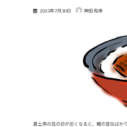
2023年7月30日
神田 和幸
夏土用の丑の日が近くなると、鰻の宣伝ばか