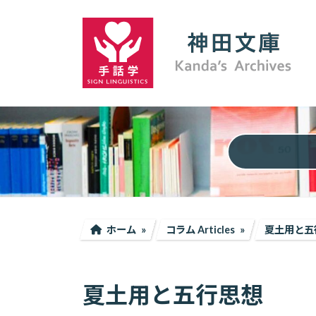
コ
ナ
ン
ビ
テ
ゲ
ン
ー
ツ
シ
へ
ョ
ス
ン
キ
に
ッ
移
プ
動
ホーム
コラム Articles
夏土用と五
夏土用と五行思想