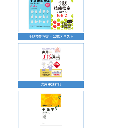
手話技能検定・公式テキスト
実用手話辞典