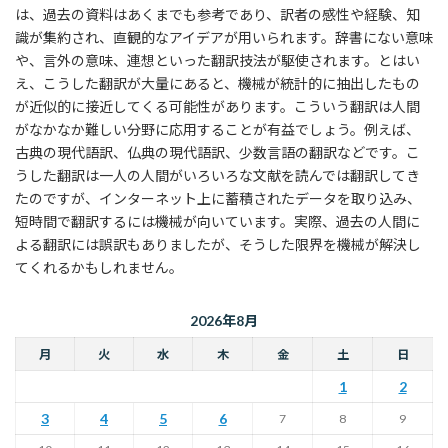
は、過去の資料はあくまでも参考であり、訳者の感性や経験、知
識が集約され、直観的なアイデアが用いられます。辞書にない意味
や、言外の意味、連想といった翻訳技法が駆使されます。とはい
え、こうした翻訳が大量にあると、機械が統計的に抽出したもの
が近似的に接近してくる可能性があります。こういう翻訳は人間
がなかなか難しい分野に応用することが有益でしょう。例えば、
古典の現代語訳、仏典の現代語訳、少数言語の翻訳などです。こ
うした翻訳は一人の人間がいろいろな文献を読んでは翻訳してき
たのですが、インターネット上に蓄積されたデータを取り込み、
短時間で翻訳するには機械が向いています。実際、過去の人間に
よる翻訳には誤訳もありましたが、そうした限界を機械が解決し
てくれるかもしれません。
2026年8月
月
火
水
木
金
土
日
1
2
3
4
5
6
7
8
9