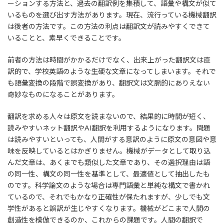
ーションする方法と、過去の翻訳例を集積して、語彙や構文が似て
いるものを選び出す方法があります。現在、流行っている機械翻訳
は後者の方法です。この方法の利点は翻訳文が読みやすくできて
いることと、素早くできることです。
前者の方法は時間がかかるだけでなく、出来上がった翻訳文は直
訳的で、学校英語のような生硬な文章になってしまいます。それで
も語彙変換の段階で誤変換があり、翻訳文は文脈的にありえない
奇妙なものになることがあります。
翻訳を求める人々は原文を読まないので、結果的に時間が短く、
読みやすいネット翻訳やAI翻訳を利用するようになります。問題
は読みやすいといっても、人間がする意訳のように原文の意図や意
味を反映しているとはかぎりません。機械がデータとして取り込
んだ文章は、あくまでも類似した文章であり、その選択理由は語
の同一性、構文の同一性を基準として、最適値として抽出したも
のです。科学論文のような場合は専門語彙と単純な構文で書かれ
ているので、それでもかなり正確性が保たれますが、少しでも文
学性があると誤訳が生じやすくなります。機械がどこまで人間の
創造性を模倣できるのか、これからの課題です。人間の翻訳で