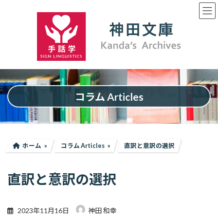
コ
ナ
ン
ビ
テ
ゲ
ン
ー
ツ
シ
へ
ョ
ス
ン
キ
に
ッ
移
プ
動
コラム Articles
ホーム
コラム Articles
直訳と意訳の選択
直訳と意訳の選択
2023年11月16日
神田 和幸