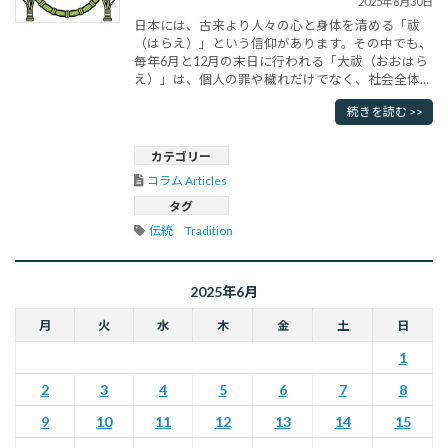
2025年6月30日
日本には、古来より人々の心と身体を清める「祓
（はらえ）」という信仰があります。その中でも、
毎年6月と12月の末日に行われる「大祓（おおはら
え）」は、個人の罪や穢れだけでなく、社会全体の
災厄を祓い清める大規模な神事として、古代から現
続きを読む >>
代に至るまで大切に受け継がれてきました。とくに
6月30日に行われるものは「夏越の大祓（なごしの
おおはらえ）」とも呼ばれ、夏の厳しい気候を迎え
カテゴリー
るにあたり、心身を新たに整える･･･
コラム Articles
タグ
伝統　Tradition
2025年6月
月
火
水
木
金
土
日
1
2
3
4
5
6
7
8
9
10
11
12
13
14
15