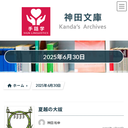
コ
ナ
ン
ビ
テ
ゲ
ン
ー
ツ
シ
へ
ョ
ス
ン
キ
に
ッ
移
プ
動
2025年6月30日
ホーム
2025年6月30日
夏越の大祓
神田 和幸