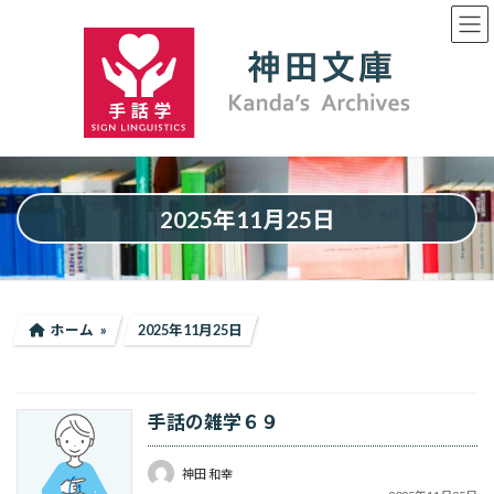
コ
ナ
ン
ビ
テ
ゲ
ン
ー
ツ
シ
へ
ョ
ス
ン
キ
に
ッ
移
プ
動
2025年11月25日
ホーム
2025年11月25日
手話の雑学６９
神田 和幸