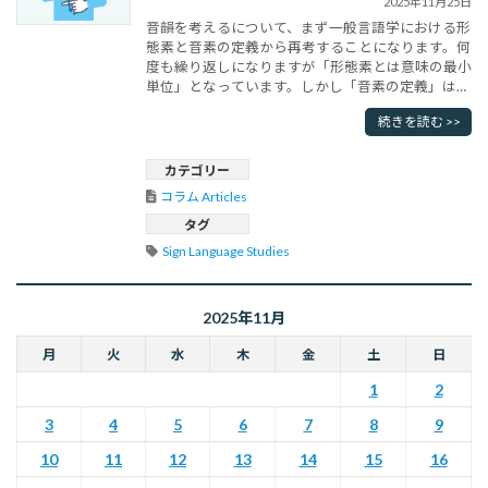
2025年11月25日
音韻を考えるについて、まず一般言語学における形
態素と音素の定義から再考することになります。何
度も繰り返しになりますが「形態素とは意味の最小
単位」となっています。しかし「音素の定義」は、
実はまだシンプルな定義はありません。音素を考え
続きを読む >>
る上で重要な概念が「異音（いおん）」です。 音
声原語研究において、音素（おんそ、phoneme）と
は、ある言語において意味の違いを生み出す最小の
カテゴリー
音の単位のことです。たとえ･･･
コラム Articles
タグ
Sign Language Studies
2025年11月
月
火
水
木
金
土
日
1
2
3
4
5
6
7
8
9
10
11
12
13
14
15
16